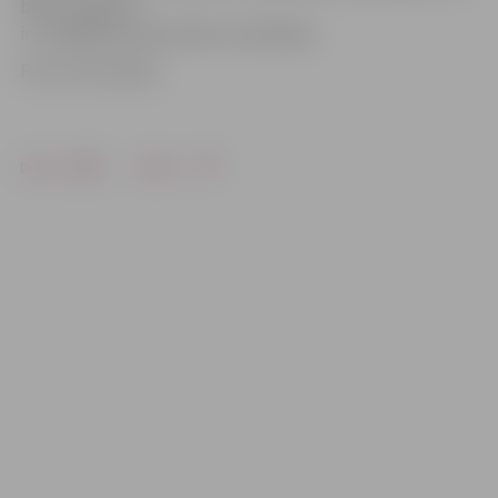
bērnu sajūsma
ir svarīgākā Ziemassvētku sastāvdaļa.
Foto: Ivars Veiliņš
Drukāt
Dalīties