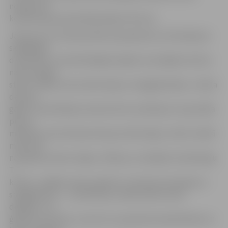
norāda JAV
konditorejas pasniedzēja Olga Smirnova.
Jāuzsver, ka «Ziemassvētku jampadrača» kulminācija ar
skaļākajām
dziesmām un atraktīvākajām dejām norisinājās kultūras
nama trešajā
stāvā. «Šodien mūsu bērni dejo ar sniegpārsliņām,» stāsta
deviņus
gadus vecās Marijas mamma Evita, skaidrojot, ka jaunākā
piecus
mēnešus vecā meitiņa Anna jau sāk iemigt, tomēr vecākā
meita vēl
nav gatava doties mājup. «Mēs jau uztaisījām mūsdienīgu
T
kreklu, rotājām rokas ar glitter un hennas tetovējumu –
sniegpārsliņu – un šobrīd jau vairāk nekā stundu
dejojam,» tā
ģimenes mamma, uzsverot, ka, ģimenes kopā būšana un