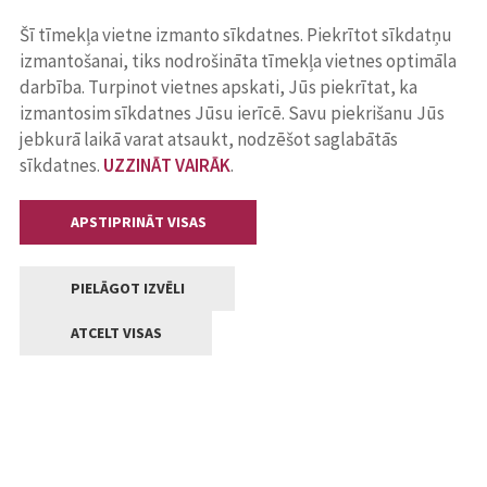
Šī tīmekļa vietne izmanto sīkdatnes. Piekrītot sīkdatņu
izmantošanai, tiks nodrošināta tīmekļa vietnes optimāla
darbība. Turpinot vietnes apskati, Jūs piekrītat, ka
izmantosim sīkdatnes Jūsu ierīcē. Savu piekrišanu Jūs
jebkurā laikā varat atsaukt, nodzēšot saglabātās
sīkdatnes.
UZZINĀT VAIRĀK
.
APSTIPRINĀT VISAS
PIELĀGOT IZVĒLI
ATCELT VISAS