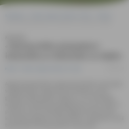
Sākumlapa
Portāla “Jelgavas Vēstnesis” arhīvs
Pilsētā
«Ziemassvētku jampadraci» ieskandina ar dziesmām un dejām
Klausīties
«Ziemassvētku jampadraci»
ieskandina ar dziesmām un dejām
23/12/2017
Pilsētā
Portāla “Jelgavas Vēstnesis” arhīvs
Apgleznoja piparkūkas, dejoja pirkstiņpolku ar jautrajām
sniegpārsliņām, taisīja hennas tetovējumus, kā arī
gatavoja unikālus eglīšu rotājumus – šīs ir tikai dažas
nodarbes, ko šodien mazie jelgavnieki un viņu vecāki no
pulksten 11 līdz 14 izbaudīja Jelgavas kultūras namā,
kurš šodien pasākuma «Ziemassvētku Jampadracis» laikā
bija pārtapis īstā Ziemassvētku rotaļu namā.