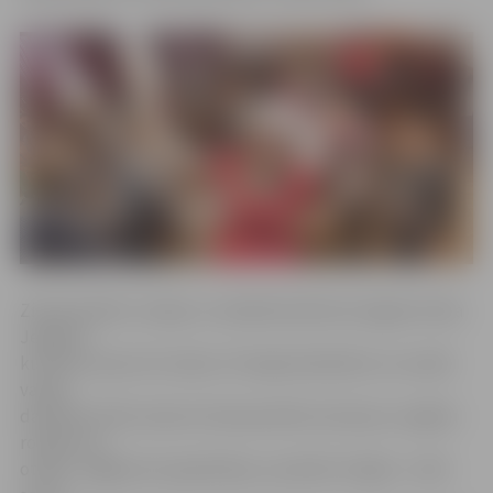
​Ziemassvētku rotaļas un radošās darbnīcas šogad notika
Jelgavas
kultūras nama trīs stāvos. Pirmajā stāvā bērni un vecāki
varēja
darbināt iztēli, darinot Ziemassvētku kartiņas un eglīšu
rotājumus,
otrajā – apgleznot piparkūkas, savukārt trešajā – rotāt