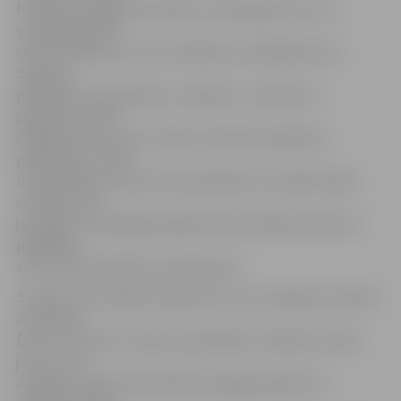
formas tas atgādina kristālu un tiek gatavots no 12
vienāda garuma
salmu stiebriem. Puzuru darbnīcas vadītāja Ausma
Spalviņa
papildina, ka, griežoties, rotājums uz sienām un
griestiem veido
dažādas latvju zīmes. «Mūsu omīte būs patīkami
pārsteigta,» vērtē
mazās Sanitas mamma Tija, piebilstot: aizvadot dažas
stundas visās
jautrajās un radošajās pasākuma aktivitātēs, beidzot ir
parādījies
arī īsts Ziemassvētku noskaņojums.
Savukārt Jermolajevu ģimene, kura uz pasākumu nākusi
ar dvīņiem
Ēriku un Ernestu, spriež, ka pasākums izdevās ne tikai
jautrs, bet
arī gards. «Mēs ar brāli darbnīcā apgleznojām trīs