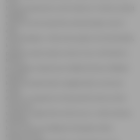
sevi ar
hennas tetovējumiem, taisīt modernus T kreklus, darināt
oriģinālus
svečturus, kā arī iesaistīties atraktīvās dejās. «Kaut šī
diena
nekad nebeigtos,» vēlas astoņus gadus vecā Sanita Baltā,
kura uz
pasākumu nākusi kopā ar mammu Tiju un tēti Robertu.
Meitene
jau paspējusi izdejoties pie mīļākās dziesmas «Ballējam
neguļam»
kopā ar jautrajām Kašera sniegpārsliņām un devusies
radošo
darbnīcu, lai izgatavotu Ziemassvētku kartiņu omītei.
«Kartiņu jau
salīmēju un tagad mācos taisīt puzuru,» stāsta meitene,
skaidrojot,
ka tas ir viens no senākajiem latviskajiem svētku
rotājumiem. Pēc