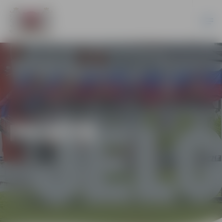
PILSĒTĀ