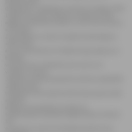
piparkūkas. Bija
diezgan grūti – vajadzēja visu darīt ļoti uzmanīgi,» stāsta
11 gadu vecais Ēriks, skaidrojot: sarunāja, ka ar brāli
apgleznos piparkūkas ar glazūru, viens otram neredzot,
un Pirmajos
Ziemassvētkos to noliks zem eglītes kā pārsteigumu.
«Mēs ar Ēriku
esam ne tikai brāļi, bet arī labākie draugi, tāpēc jau no
bērnības
vienmēr kaut ko uzdāvinām viens otram un arī
vecākiem,» tā puisis.
Jāpiebilst, ka kopumā piparkūku darbnīcas vajadzībām
Jelgavas Amatu
vidusskolas (JAV) topošie konditori bija sacepuši vairāk
nekā 700
dažādu formu piparkūku. Savukārt, lai
sarūpētu glazūru piprakūku apgleznošanai, izmantoti
150
olu baltumi un aptuveni 16 kilogrami pūdercukura,