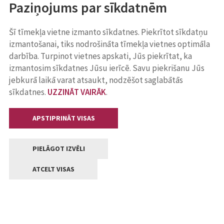
Paziņojums par sīkdatnēm
Šī tīmekļa vietne izmanto sīkdatnes. Piekrītot sīkdatņu
izmantošanai, tiks nodrošināta tīmekļa vietnes optimāla
darbība. Turpinot vietnes apskati, Jūs piekrītat, ka
izmantosim sīkdatnes Jūsu ierīcē. Savu piekrišanu Jūs
jebkurā laikā varat atsaukt, nodzēšot saglabātās
sīkdatnes.
UZZINĀT VAIRĀK
.
APSTIPRINĀT VISAS
PIELĀGOT IZVĒLI
ATCELT VISAS