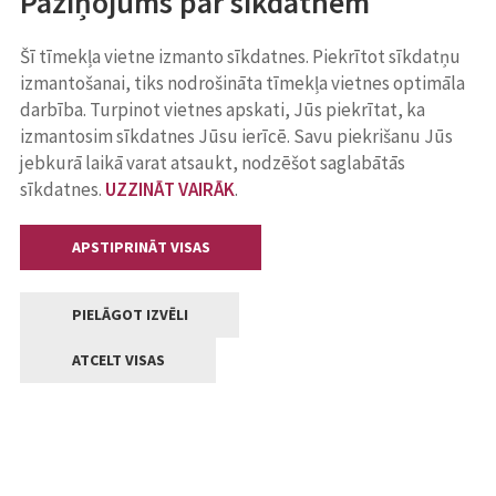
Paziņojums par sīkdatnēm
Šī tīmekļa vietne izmanto sīkdatnes. Piekrītot sīkdatņu
izmantošanai, tiks nodrošināta tīmekļa vietnes optimāla
darbība. Turpinot vietnes apskati, Jūs piekrītat, ka
izmantosim sīkdatnes Jūsu ierīcē. Savu piekrišanu Jūs
jebkurā laikā varat atsaukt, nodzēšot saglabātās
sīkdatnes.
UZZINĀT VAIRĀK
.
APSTIPRINĀT VISAS
PIELĀGOT IZVĒLI
ATCELT VISAS