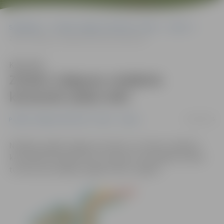
Sākumlapa
Portāla “Jelgavas Vēstnesis” arhīvs
Sports
Zināmi Jelgavas volejbola komandu spēļu laiki
Klausīties
Zināmi Jelgavas volejbola
komandu spēļu laiki
19/05/2016
Portāla “Jelgavas Vēstnesis” arhīvs
Sports
Nedēļas nogalē Jelgavas sieviešu un vīriešu volejbola
komandām priekšā starts Latvijas IV olimpiādes atlases
turnīrā, kas nedēļas nogalē notiks Jelgavā.