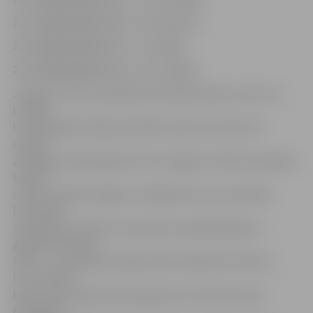
21. maijā pulksten 19
– pret Bausku;
22. maijā pulksten 12
– pret Rīgu;
22. maijā pulksten 14
– pret Liepāju.
Jelgavas vīriešu volejbola komandai atlases turnīrs uz
Latvijas
IV olimpiādes finālsacensībām notiks no 20. līdz 22.
maijam
Zemgales Olimpiskajā centrā. Jelgavas vīriešu komandas
kodolu
veidos «Biolars/Jelgava» volejbolisti, bet, kā norāda
komandas
menedžeris Andrejs Jamrovskis, kā papildinājums
gaidāms Romāns
Saušs – viņš spēlē Somijas klubā «Kokkolan Tiikerit»,
kura sastāvā
kļuva par Somijas kausa ieguvēju un tika atzīts par
finālspēles