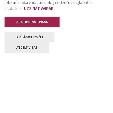
jebkurā laikā varat atsaukt, nodzēšot saglabātās
sīkdatnes.
UZZINĀT VAIRĀK
.
APSTIPRINĀT VISAS
PIELĀGOT IZVĒLI
ATCELT VISAS
Kontakti
Jelgavas valstpilsētas pašvaldība