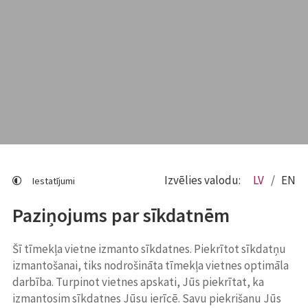
Izvēlies valodu:
LV
EN
Iestatījumi
Paziņojums par sīkdatnēm
Šī tīmekļa vietne izmanto sīkdatnes. Piekrītot sīkdatņu
izmantošanai, tiks nodrošināta tīmekļa vietnes optimāla
darbība. Turpinot vietnes apskati, Jūs piekrītat, ka
izmantosim sīkdatnes Jūsu ierīcē. Savu piekrišanu Jūs