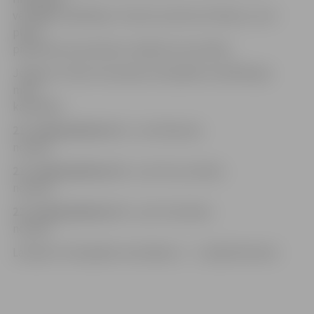
vērtīgāko spēlētāju. R.Saušs aizstās Arni Reliņu, kurš
plāno
piedalīties pludmales volejbola sacensībās.
Jelgavas vīriešu komandas olimpiādes kvalifikācijas
maču
kalendārs:
21. maijā pulksten 12
– pret Bauskas
novads;
21. maijā pulksten 16
– pret Vecumnieku
novadu;
22. maijā pulksten 14
– pret Ozolnieku
novadu.
Latvijas IV olimpiāde norisināsies 1. – 3. jūlijā Valmierā.