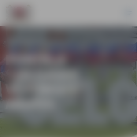
PORTĀLA
“JELGAVAS
VĒSTNESIS”
ARHĪVS