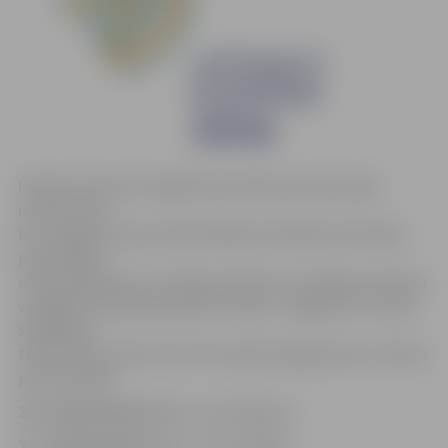
Pilsētas sieviešu volejbola komandas atlases spēļu
norises vieta
būs Jelgavas Sporta halle (Mātera ielā 44a). Komandas
pirmā spēle
notiks piektdien, 20. maijā, pulksten 18. Jelgavas sieviešu
volejbola komandas pamatu veidos «Jelgava/LU» kluba
spēlētājas,
treneris būs Jānis Leitis. Par ceļazīmi jelgavnieces cīnīsies
piecās spēlēs:
20. maijā pulksten 18
– pret Kandavu;
21. maijā pulksten 13
– pret Kuldīgu;