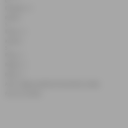
6
Elizabete – 6
Patriks –
5
Estere – 6
Kristers –
5
Paula – 5
Miķelis – 5
Ņikita – 5
Avots: Jelgavas pilsētas Dzimtsarakstu nodaļa
Foto: no JV arhīva