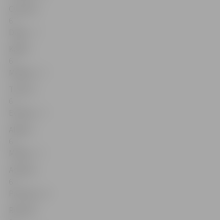
Gustavs –
6
Darja – 7
Kārlis –
6
Madara – 7
Timurs –
6
Evelīna – 7
Alekss –
6
Milana – 7
Adrians –
6
Patrīcija – 6
Ričards –