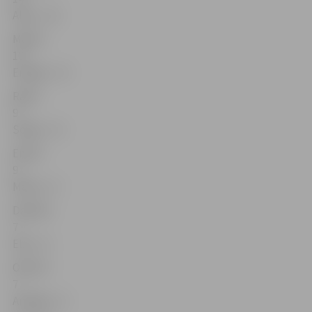
Alise – 16
Marks –
10
Emīlija – 13
Ralfs –
9
Sofija – 12
Emīls –
9
Marta – 9
Daniels –
7
Elza – 8
Olivers –
7
Amēlija – 8