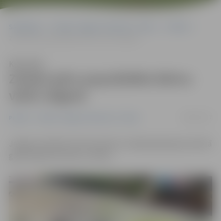
Sākumlapa
Portāla “Jelgavas Vēstnesis” arhīvs
Pilsētā
Zināmi pērn populārākie bērnu vārdi Jelgavā
Klausīties
Zināmi pērn populārākie bērnu
vārdi Jelgavā
08/01/2017
Pilsētā
Portāla “Jelgavas Vēstnesis” arhīvs
Jelgavas pilsētas Dzimtsarakstu nodaļa apkopojusi pērnā
gadā reģistrēto bērnu vārdus.