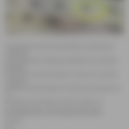
Populārākais vārds zēniem bija Roberts (14 bērniem),
meitenēm –
Alise (16 bērniem). Pārējie populārākie zēnu vārdi pērn
bija Marks
(10), Ralfs un Emīls (9), Daniels un Olivers (7), savukārt
meitenēm
biežāk dots vārds Emīlija (13), Sofija (12), Marta (9), Elza
un
Amēlija (8), Darja, Madara, Evelīna un Milana (7).
Populārākie bērnu vārdi Jelgavā 2016. gadā
Roberts –
14