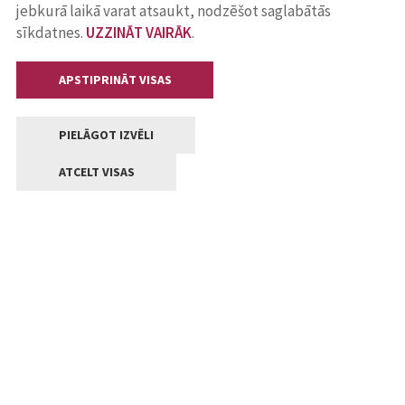
jebkurā laikā varat atsaukt, nodzēšot saglabātās
sīkdatnes.
UZZINĀT VAIRĀK
.
APSTIPRINĀT VISAS
PIELĀGOT IZVĒLI
ATCELT VISAS
Kontakti
Jelgavas valstpilsētas pašvaldība