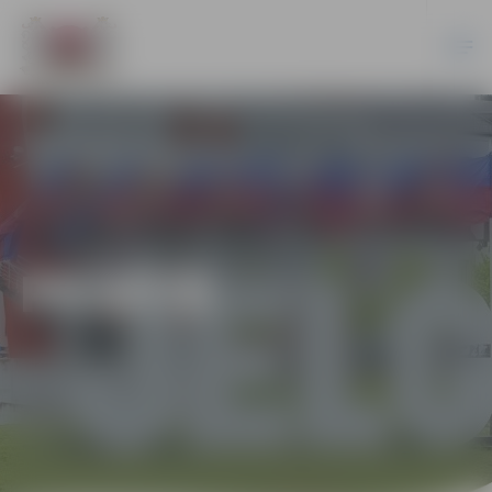
PILSĒTĀ