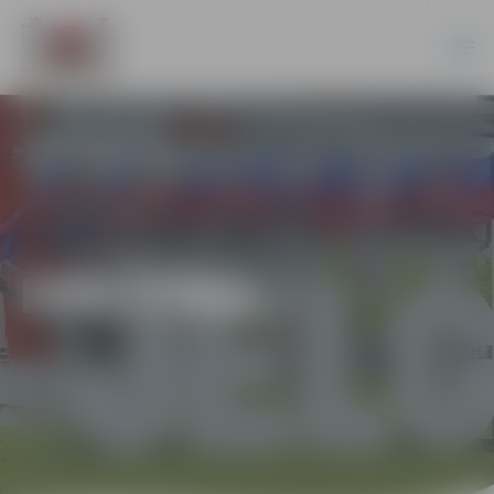
IZGLĪTĪBA