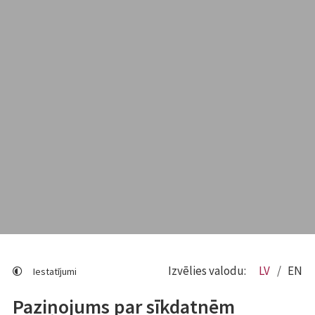
Izvēlies valodu:
LV
EN
Iestatījumi
Paziņojums par sīkdatnēm