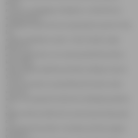
skaitu,
resursus un pedagogu atvaļinājumu, vecāki lēmumu
aicināti pieņemt
atbildīgi. Pieredze liecina, ka pieprasījums parasti ir liels,
bet
reālais apmeklējums vasarā – krietni mazāks, lai gan
jāatzīst, ka
ar katru gadu bērnu, kuri vasarā apmeklē bērnudārzu,
kļūst vairāk,»
stāsta Jelgavas Izglītības pārvaldes vadītājas vietniece
Sarmīte
Joma. Viņa skaidro, ka pašvaldības bērnudārzu darbs
vasarā, kā
ierasts, tiks organizēts atbilstoši izstrādātajam grafikam
un
slēgto iestāžu audzēkņi tiks uzņemti apvienotās grupās
citā
pašvaldības bērnudārzā. «Situācijās, kad bērns apgūst,
piemēram,