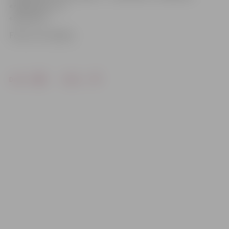
«Kāpēcīšos» un
«Kamolītī».
Foto: no JV arhīva
Drukāt
Dalīties