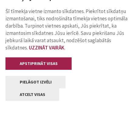
Šī tīmekļa vietne izmanto sīkdatnes. Piekrītot sīkdatņu
izmantošanai, tiks nodrošināta tīmekļa vietnes optimāla
darbība. Turpinot vietnes apskati, Jūs piekrītat, ka
izmantosim sīkdatnes Jūsu ierīcē. Savu piekrišanu Jūs
jebkurā laikā varat atsaukt, nodzēšot saglabātās
sīkdatnes.
UZZINĀT VAIRĀK
.
APSTIPRINĀT VISAS
PIELĀGOT IZVĒLI
ATCELT VISAS