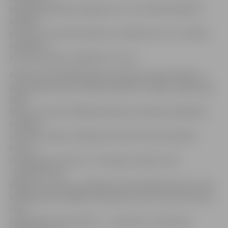
speciālo izglītības programmu vai ir vēl kādi objektīvi
apstākļi
par labu citam bērnudārzam, analizēsim tos un radīsim
risinājumu
katrai situācijai,» papildina S.Joma.
Atbilstoši iepriekšējo gadu pieredzei vasaras sākumā
pieprasījums pēc vietas bērnudārzā ir lielāks, tāpēc šajā
laikā
bērnus uzņems lielākās pilsētas pirmsskolas izglītības
iestādes,
savukārt vasaras otrajā pusē atvērti būs bērnudārzi,
kuros ir
mazāks grupu skaits. S.Joma gan norāda, ka PII
«Sprīdītis» būs
slēgta visu vasaru, jo plānota tās renovācija, līdz ar to šīs
iestādes bērni dažādos laika posmos tiks uzņemti četros
citos
pašvaldības bērnudārzos – «Gaismiņā», «Pasaciņā»,