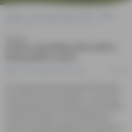
Sākumlapa
Portāla “Jelgavas Vēstnesis” arhīvs
Izglītība
Zināms pašvaldības bērnudārzu darba grafiks vasarā
Klausīties
Zināms pašvaldības bērnudārzu
darba grafiks vasarā
02/03/2018
Izglītība
Portāla “Jelgavas Vēstnesis” arhīvs
Arī šovasar pašvaldības pirmsskolas izglītības iestādes
(PII) strādās pēc vasaras darba grafika – tas nozīmē, ka
bērnudārzos būs apvienotās grupas un uz laiku slēgto
iestāžu audzēkņiem tiks nodrošināta vieta citā tuvākajā
pašvaldības bērnudārzā. Vecākiem jārēķinās, ka PII
«Sprīdītis» būs slēgta visu vasaru, bet šīs iestādes
bērniem nepieciešamības gadījumā vieta tiks piedāvāta