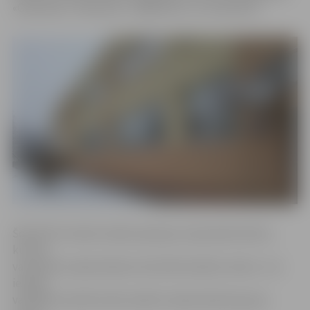
«Gaismiņā», «Pasaciņā», «Kāpēcīšos» vai «Kamolītī».
Šobrīd PII notiek vecāku aptauja, lai apzinātu bērnu,
kuriem
vasarā būs nepieciešama vieta bērnudārzā, skaitu. «Lai
iestāžu
vadītāji racionāli varētu plānot nepieciešamo grupu