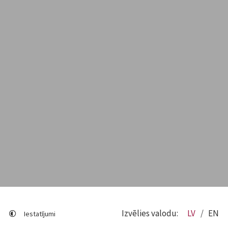
Izvēlies valodu:
LV
EN
Iestatījumi