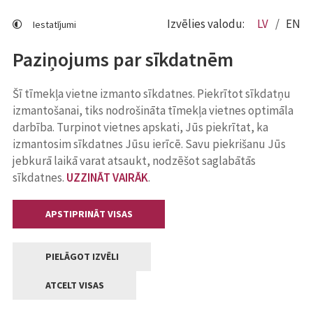
Izvēlies valodu:
LV
EN
Iestatījumi
Paziņojums par sīkdatnēm
Šī tīmekļa vietne izmanto sīkdatnes. Piekrītot sīkdatņu
izmantošanai, tiks nodrošināta tīmekļa vietnes optimāla
darbība. Turpinot vietnes apskati, Jūs piekrītat, ka
izmantosim sīkdatnes Jūsu ierīcē. Savu piekrišanu Jūs
jebkurā laikā varat atsaukt, nodzēšot saglabātās
sīkdatnes.
UZZINĀT VAIRĀK
.
APSTIPRINĀT VISAS
PIELĀGOT IZVĒLI
ATCELT VISAS