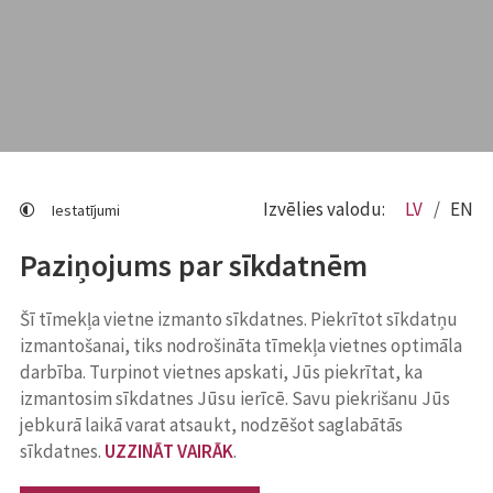
Izvēlies valodu:
LV
EN
Iestatījumi
Paziņojums par sīkdatnēm
Šī tīmekļa vietne izmanto sīkdatnes. Piekrītot sīkdatņu
izmantošanai, tiks nodrošināta tīmekļa vietnes optimāla
darbība. Turpinot vietnes apskati, Jūs piekrītat, ka
izmantosim sīkdatnes Jūsu ierīcē. Savu piekrišanu Jūs
jebkurā laikā varat atsaukt, nodzēšot saglabātās
sīkdatnes.
UZZINĀT VAIRĀK
.