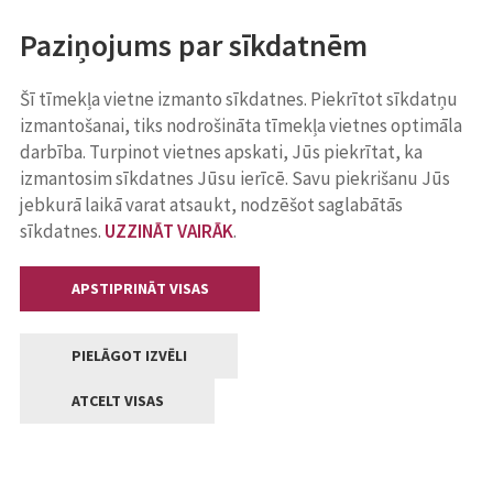
Paziņojums par sīkdatnēm
Šī tīmekļa vietne izmanto sīkdatnes. Piekrītot sīkdatņu
izmantošanai, tiks nodrošināta tīmekļa vietnes optimāla
darbība. Turpinot vietnes apskati, Jūs piekrītat, ka
izmantosim sīkdatnes Jūsu ierīcē. Savu piekrišanu Jūs
jebkurā laikā varat atsaukt, nodzēšot saglabātās
sīkdatnes.
UZZINĀT VAIRĀK
.
APSTIPRINĀT VISAS
PIELĀGOT IZVĒLI
ATCELT VISAS