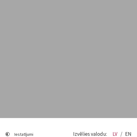
Izvēlies valodu:
LV
EN
Iestatījumi