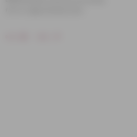
Dalība aktivitātēs un koncertos ir bez maksas.
Foto: no «Jelgavas Vēstneša» arhīva
Drukāt
Dalīties