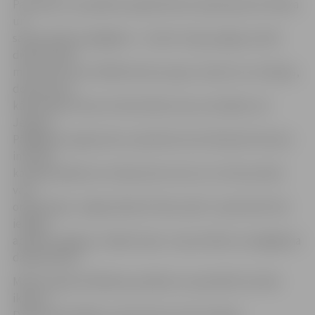
Paredzēts, ka pasākuma gaitā Pasta salā piestās arī Miera
un
sadraudzības pārgājiens – desmit zirgu pajūgi, kas 80
dienās plāno
mērot aptuveni 2300 kilometru garu maršrutu no Vācijas,
dodoties pa
kādreizējo Hanzas tirdzniecības ceļu, kas šķērso arī
Jelgavu.
Pārgājiena organizatoru pārstāvis Anris Rolands Krieviņš
informē,
ka šāds pasākums notiek pirmo reizi un to rīko privāta
vācu
organizācija. Jelgavniekiem Pasta salā 1. septembrī būs
iespēja
aplūkot pajūgus, iekāpt tajos un aprunāties ar pārgājiena
dalībniekiem.
Mācību gada atklāšanas pasākumu apmeklēt aicināts
ikviens.