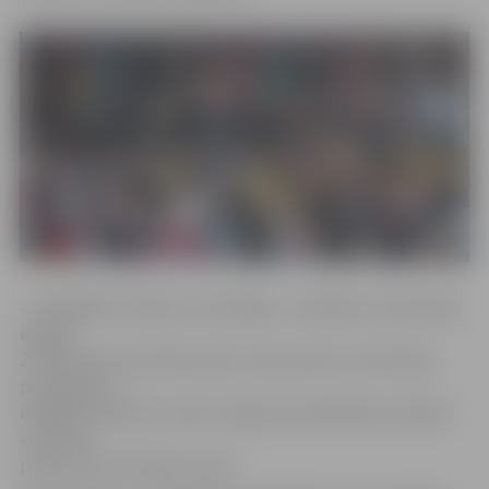
««ZinīBUMA» mērķis ir nemainīgs – skolēniem nodrošināt
iespēju
Zinību dienu pavadīt kopā un iepazīties ar brīvā laika
pavadīšanas
iespējām pilsētā,» stāsta Jelgavas pašvaldības iestādes
«Kultūra»
producents Gundars Caune.