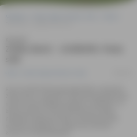
Sākumlapa
Portāla “Jelgavas Vēstnesis” arhīvs
Pilsētā
Zinību dienā – «ZinīBUMS» Pasta salā
Klausīties
Zinību dienā – «ZinīBUMS» Pasta
salā
28/08/2018
Pilsētā
Portāla “Jelgavas Vēstnesis” arhīvs
Kaut arī oficiāli mācību gads šogad sākas 3. septembrī,
Zinību dienā, 1. septembrī, Pasta salā tradicionāli notiks
mācību sezonas atklāšanas pasākums «ZinīBUMS». Tā
laikā no pulksten 17 līdz 22 skolēniem būs iespēja
piedalīties radošās aktivitātēs, izzināt ārpusstundu
nodarbību piedāvājumu Jelgavā, kā arī izbaudīt
koncertu un atkalredzēšanos.