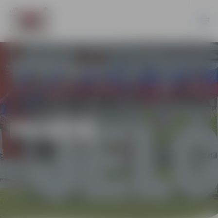
PILSĒTĀ