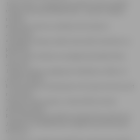
Tāpat kā pērn, arī šogad Pasta salā būs astoņas radošās
stacijas, katra veltīta kādai tēmai – sportam, mākslai,
mūzikai,
mājturībai, vēsturei, veselībai, brīvstundai un
starpbrīdim.
Apmeklējot stacijas, skolēni varēs sakrāt zīmodziņus un
piedalīties
balvu izlozē. Līdztekus izzinošajām aktivitātēm Pasta
salā notiks
Jelgavas popkora, popgrupas «Noslēpums», Bērnu un
jauniešu mūzikas
kluba audzēkņu, kā arī grupas «On my way» koncerts, bet
no pulksten
19 priecēs Fakts ar grupu. Jaunās mācību sezonas
atklāšanas ballīte
Pasta salā dīdžeja pavadībā turpināsies līdz pulksten 22.
Jāpiebilst, ka mobilā skatuve šogad būs pie Pasta salas
slidotavas.