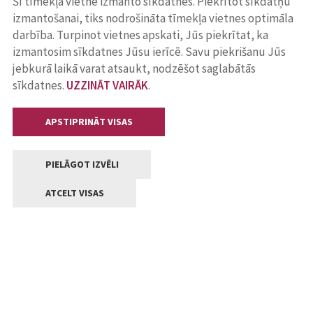
Šī tīmekļa vietne izmanto sīkdatnes. Piekrītot sīkdatņu
izmantošanai, tiks nodrošināta tīmekļa vietnes optimāla
darbība. Turpinot vietnes apskati, Jūs piekrītat, ka
izmantosim sīkdatnes Jūsu ierīcē. Savu piekrišanu Jūs
jebkurā laikā varat atsaukt, nodzēšot saglabātās
sīkdatnes.
UZZINĀT VAIRĀK
.
APSTIPRINĀT VISAS
PIELĀGOT IZVĒLI
ATCELT VISAS