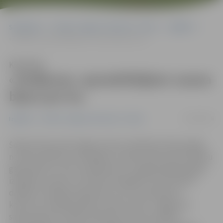
Sākumlapa
Portāla “Jelgavas Vēstnesis” arhīvs
Izglītība
«ZinīBuma» apmeklētājiem vasara bijusi par īsu
Klausīties
«ZinīBuma» apmeklētājiem vasara
bijusi par īsu
01/09/2016
Izglītība
Portāla “Jelgavas Vēstnesis” arhīvs
Šodien Pasta salā Jelgavas skolu skolēniem bija iespēja
ne tikai satikties ar draugiem, lai pārrunātu jaunā mācību
gada sākumu, bet arī iepazīties ar Jelgavā pieejamajām
izklaides, sporta un kultūras iespējām, kā arī baudīt
dažādu muzikālo programmu, kuru ar grandiozu
koncertu noslēdza grupa «Dzelzs vilks». Jelgavas 4.
sākumskolas 4. klases skolniece Anete portālam