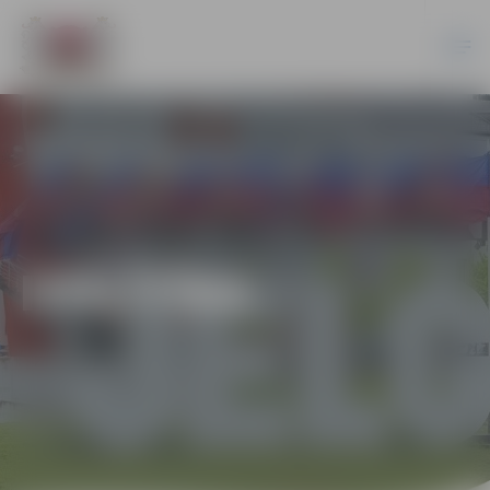
IZGLĪTĪBA