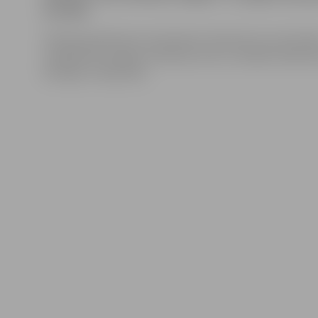
brendijs.
Policijas pārstāve Ieva Sietniece informē, ka no dzīvok
Lielajā ielā nozagtas zeltlietas, bet no veikala Satiksm
brendijs «Starij Graf».