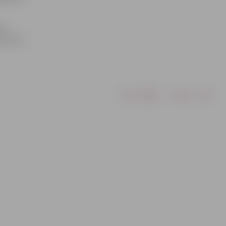
ļa
es ielā –
Drukāt
Dalīties