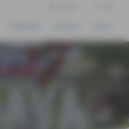
LV
EN
Iestatījumi
UZŅĒMĒJDARBĪBA
PAKALPOJUMI
KONTAKTI