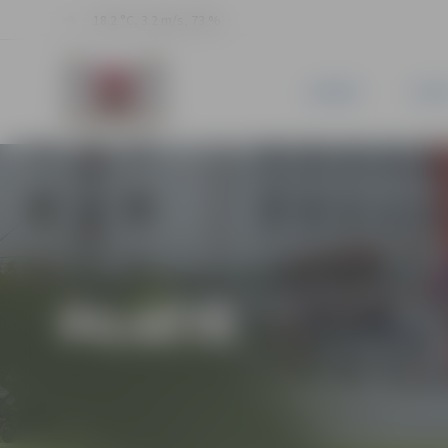
18.2 °C, 3.2 m/s, 73 %
JAUNUMI
PILSĒ
PILSĒTĀ