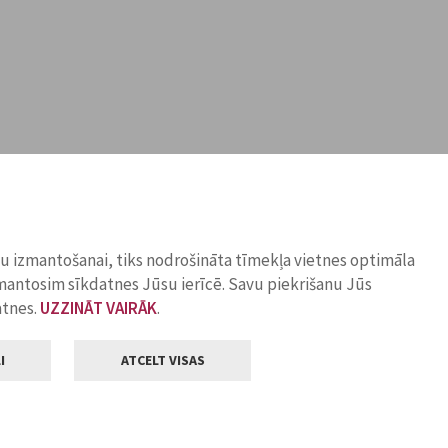
ņu izmantošanai, tiks nodrošināta tīmekļa vietnes optimāla
zmantosim sīkdatnes Jūsu ierīcē. Savu piekrišanu Jūs
atnes.
UZZINĀT VAIRĀK
.
I
ATCELT VISAS