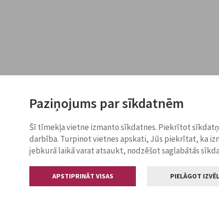
Paziņojums par sīkdatnēm
Šī tīmekļa vietne izmanto sīkdatnes. Piekrītot sīkdat
darbība. Turpinot vietnes apskati, Jūs piekrītat, ka i
jebkurā laikā varat atsaukt, nodzēšot saglabātās sīkd
APSTIPRINĀT VISAS
PIELĀGOT IZVĒL