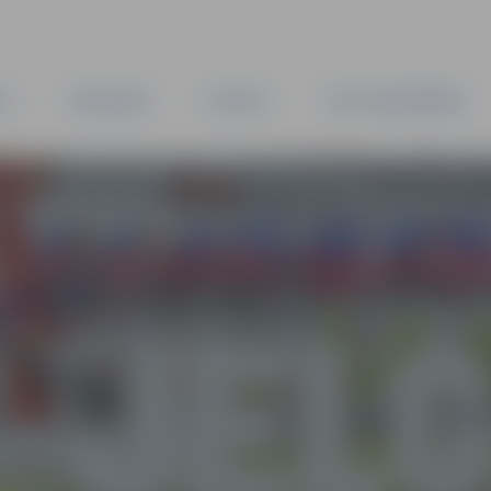
TA
PAŠVALDĪBA
IESTĀDES
KAPITĀLSABIEDRĪBAS