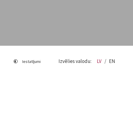
Izvēlies valodu:
LV
EN
Iestatījumi