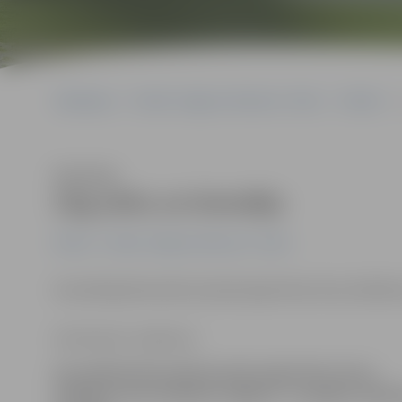
Sākumlapa
Portāla “Jelgavas Vēstnesis” arhīvs
Pilsētā
Klausīties
Zog zeltu un brendiju
Pilsētā
Portāla “Jelgavas Vēstnesis” arhīvs
Aizvadītajā diennaktī policijā reģistrētas divas Zādzīb
Ilze Knusle-Jankevica
Aizvadītajā diennaktī policijā reģistrētas divas
Zādzības, kas notikušas Jelgavā – nozagtas zeltli