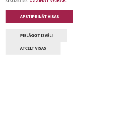
sīkdatnes.
UZZINĀT VAIRĀK
.
APSTIPRINĀT VISAS
PIELĀGOT IZVĒLI
ATCELT VISAS
Kontakti
Jelgavas valstpilsētas pašvaldība
Lielā iela 11, Jelgava, LV-3001