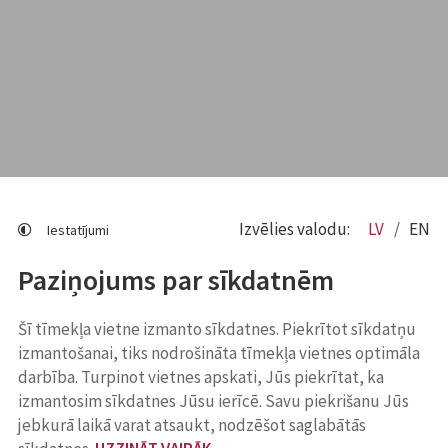
Izvēlies valodu:
LV
EN
Iestatījumi
Paziņojums par sīkdatnēm
Šī tīmekļa vietne izmanto sīkdatnes. Piekrītot sīkdatņu
izmantošanai, tiks nodrošināta tīmekļa vietnes optimāla
darbība. Turpinot vietnes apskati, Jūs piekrītat, ka
izmantosim sīkdatnes Jūsu ierīcē. Savu piekrišanu Jūs
jebkurā laikā varat atsaukt, nodzēšot saglabātās