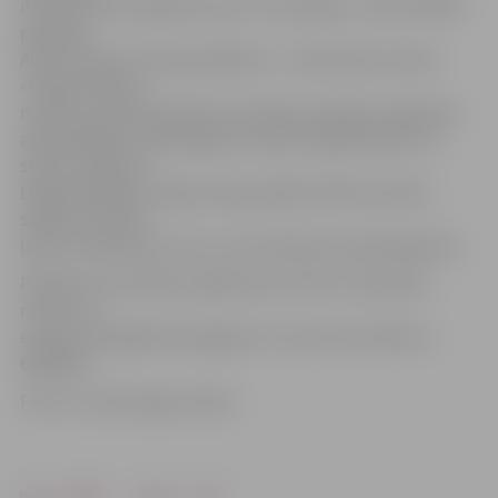
ikvienam būs iespēja atrast sev noderīgo,» stāsta ZRKAC
pārstāve
Alise Gubene. Pirmais pasākums – iedvesmas stunda
«Gongu skaņās» –
notiks 31. janvārī pulksten 18. Skaņu pasaules ceļojumā
apmeklētājus vedīs gongu meistare Inga Rancāne un
skaņu terapeite
Līga Damberga. Gongu skaņas palīdz atbrīvot prātu,
sakārtot domas,
ļaujot sastapties ar sevi un rast iedvesmu pašizaugsmei.
Pieteikt savu dalību pasākumā var līdz 27. janvārim,
rakstot uz
e-pastu birojs@zrkac.jelgava.lv vai zvanot pa tālruni
63082101.
Foto: no «Zelta apļa» arhīva
Drukāt
Dalīties