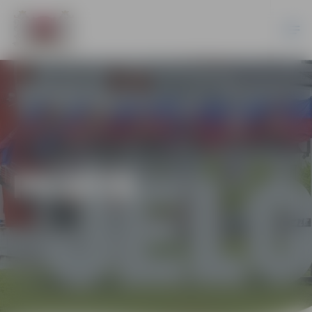
PILSĒTĀ