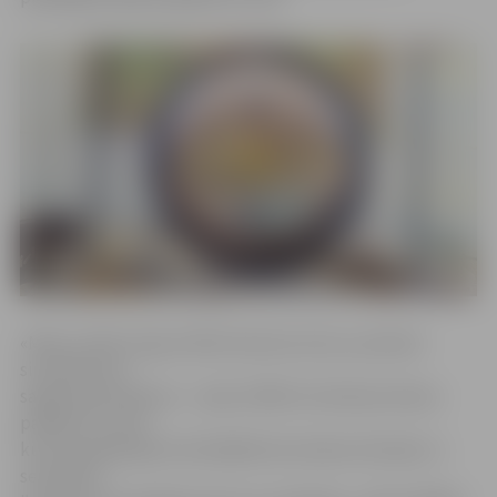
«Mūsu svētku logo attēlā redzama sirds, jo patiesā
sirsnībā esam
sagatavojuši dāvanu – īpašu ZRKAC dzimšanas dienas
pasākumu ciklu,
kurā visa gada garumā dažādās bezmaksas lekcijās un
semināros