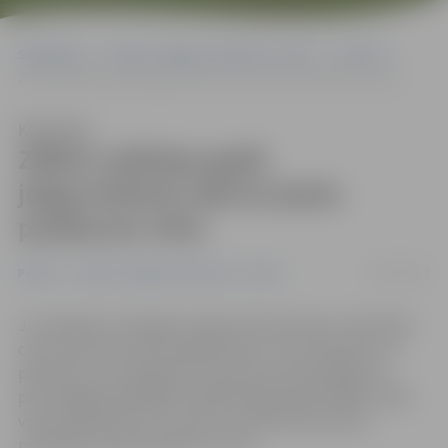
Sākumlapa
Portāla “Jelgavas Vēstnesis” arhīvs
Pilsētā
ZRKAC jubilejas gadā jelgavniekiem dāvina īpašu pasākuma ciklu
Klausīties
ZRKAC jubilejas gadā
jelgavniekiem dāvina īpašu
pasākuma ciklu
23/01/2017
Pilsētā
Portāla “Jelgavas Vēstnesis” arhīvs
Jau 20 gadus Zemgales reģiona Kompetenču attīstības
centrs aicina pie sevis jelgavniekus un novadniekus ar
pārliecību, ka zināšanas ir pamats profesionālajai un
personīgajai labklājībai. Šajā jubilejas gadā ZRKAC vēlas
visiem dāvināt jaunu izziņas un iedvesmas prieku,
piedāvājot īpašu pasākumu ciklu.