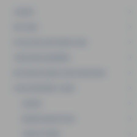
JAUNUMI
PAR JUNDU
PULCIŅI 2025./2026. MĀCĪBU GADĀ
TEMATISKĀS NODARBĪBAS
METODISKAIS DARBS, KURSI PEDAGOGIEM
STRUKTŪRVIENĪBA “LEDIŅI”
JAUNUMI
VASARAS NOMETNE 2026
"LEDIŅI" PIEDĀVĀ