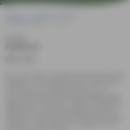
Sākumlapa
Jaunrades nams “JUNDA”
Struktūrvienība “Lediņi”
Pasākumi
Klausīties
Pasākumi
Rūķu ciems
Rūķu ciems “Lediņos” darbojas katru decembri jau vairāk
kā 20 gadus. Pirms Ziemassvētku laikā, “Lediņi” pārtop
par Rūķu ciemu, kurā rosīgie rūķi kopā ar ciemos
atbraukušajiem sākumskolas bērniem darbojas, kopīgi
apgūstot jaunas “Rūķu ciema” zināšanas. Tiek piedzīvoti
dažādi brīnumi, ceptas Rūķu piparkūkas kā arī dzerta
īpašā čiekuru tēja. Piedzīvojuma noslēgumā bērni satiek
Salapapuku – galveno Rūķi, kuram ir sagatavota kāda