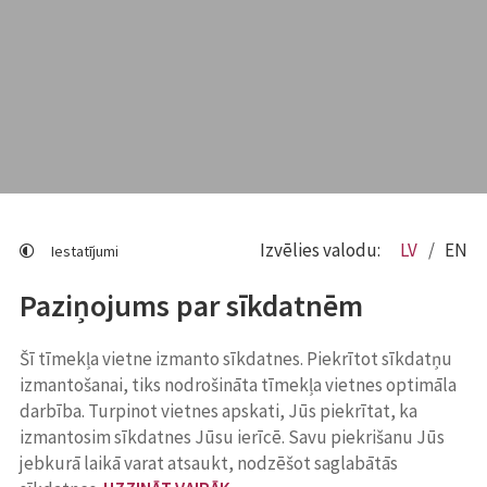
Izvēlies valodu:
LV
EN
Iestatījumi
Paziņojums par sīkdatnēm
Šī tīmekļa vietne izmanto sīkdatnes. Piekrītot sīkdatņu
izmantošanai, tiks nodrošināta tīmekļa vietnes optimāla
darbība. Turpinot vietnes apskati, Jūs piekrītat, ka
izmantosim sīkdatnes Jūsu ierīcē. Savu piekrišanu Jūs
jebkurā laikā varat atsaukt, nodzēšot saglabātās