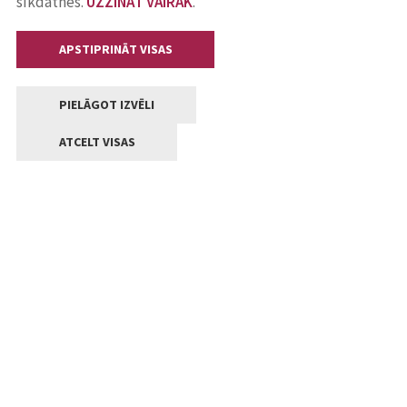
sīkdatnes.
UZZINĀT VAIRĀK
.
APSTIPRINĀT VISAS
PIELĀGOT IZVĒLI
ATCELT VISAS
Kontakti
Jelgavas valstpilsētas pašvaldība
Lielā iela 11, Jelgava, LV-3001