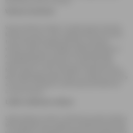
īpaša dāvana katram ciemiņam.
Vasaras nometnes
Vasaras mēnešos “Lediņos” norisinās vasaras nometnes
bērniem vecumā no 7 līdz 11 gadiem. Bērniem nometnē
tiek nodrošinātas dažādas aktivitātes, piemēram
stafetes, spēles, kā arī dažādas radošās nodarbības un
orientēšanās spēles nometnes teritorijā. Radošajās
nodarbības bērni veido darbus no māla, ādas, koka,
folijas, papīra un citiem materiāliem. Tāpat bērni dzied,
dejo, spēlē dažādas spēles. Sākot no otrdienas, katru rītu
ir rīta rosme. Saulainās un siltās dienās aktivitātēs tiek
izmantots baseins.
Labās Lieldienas Lediņos
Labās Lieldienas “Lediņos” darbojas katru gadu Lieldienu
laikā. Šajā laikā ikviens Jelgavas un apkārtnes iedzīvotājs
var apmeklēt un piedalīties Lieldienu Zaķu sagatavotajās