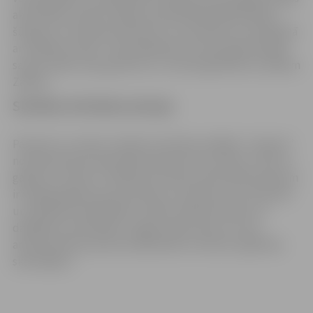
aktivitātēs. Kopā ar Zaķiem apmeklētāji spēlē spēles,
šūpojas, lai vasarā odi nekostu un sacenšas olu ripināšanā
ar Lieldienu olām. Tiek piedāvāta arī vienreizēja iespēja
saņemt kādu zaķu gardumu un nofotografēties ar pašiem
Zaķiem.
Skolēnu brīvlaika akcijas
Pavasarī un rudenī, skolēnu brīvlaika nedēļās, “Lediņos”
norisinās dienas aktivitātes bērniem vecumā no 7 līdz 12
gadiem, tostarp STEaM jomā. Dienas aktivitātēs bērniem
ir iespēja iegūt jaunas iemaņas un prasmes caur aktīvām
un radošām nodarbībām, veidot radošos darbus no
dažādiem materiāliem, apgūt māla, koka un citas
amatniecības prasmes sadarbībā ar interešu izglītības
skolotājiem.