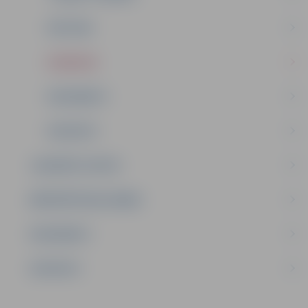
VĒSTURE
PASĀKUMI
DOKUMENTI
KONTAKTI
JAUNIEŠU CENTRI
BRĪVPRĀTĪGAIS DARBS
DOKUMENTI
KONTAKTI