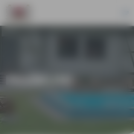
PASĀKUMI