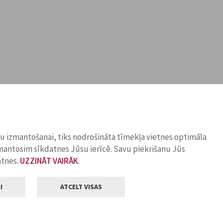
ņu izmantošanai, tiks nodrošināta tīmekļa vietnes optimāla
zmantosim sīkdatnes Jūsu ierīcē. Savu piekrišanu Jūs
atnes.
UZZINĀT VAIRĀK
.
I
ATCELT VISAS