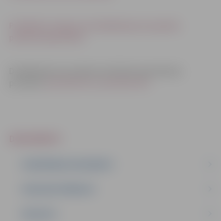
Publikāciju kopijas par detālplānojuma projekta
publisko apspriešanu
Detālplānojuma projekta publiskās apspriešanas
protokoli:
protokols Nr.1
,
protokols Nr.2
DOKUMENTI
PLĀNOŠANAS DOKUMENTI
PUBLISKIE PĀRSKATI
PROJEKTI