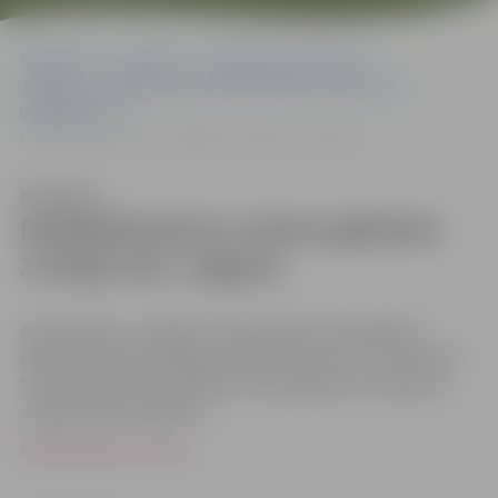
Sākumlapa
Dokumenti
Plānošanas dokumenti
Jelgavas valstspilsētas attīstības plānošanas dokumenti
Detālplānojumi
Detālplānojums zemes gabalam 3.līnijā 22A, Jelgavā
Klausīties
Detālplānojums zemes gabalam
3.līnijā 22A, Jelgavā
Apstiprināts ar Jelgavas valstspilsētas pašvaldības
administrācijas 2021.gada 9.jūlija lēmumu Nr.2-26.3/4722
“Detālplānojuma projekta zemes gabalam 3.līnijā 22A,
Jelgavā apstiprināšana”.
Paskaidrojuma raksts