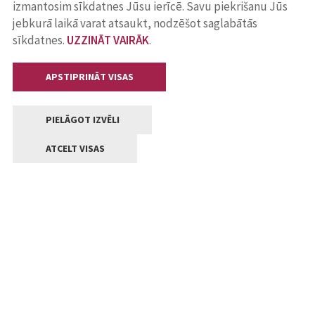
izmantosim sīkdatnes Jūsu ierīcē. Savu piekrišanu Jūs
jebkurā laikā varat atsaukt, nodzēšot saglabātās
sīkdatnes.
UZZINĀT VAIRĀK
.
APSTIPRINĀT VISAS
PIELĀGOT IZVĒLI
ATCELT VISAS
Kontakti
Jelgavas valstpilsētas pašvaldība