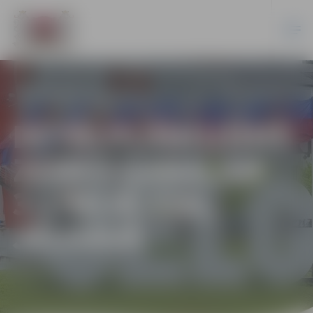
DETĀLPLĀNOJUMS
ZEMES GABALAM
3.LĪNIJĀ 22A,
JELGAVĀ