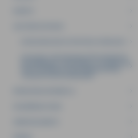
BUDŽETS
SAISTOŠIE NOTEIKUMI
DETĀLPLĀNOJUMI UN TERITORIJU PLĀNOJUMI
NOTEIKUMI “PAR PERSONALIZĒTĀS VIEDKARTES
NOFORMĒŠANAS, IZSNIEGŠANAS, LIETOŠANAS UN
DEAKTIVIZĒŠANAS VAI ANULĒŠANAS KĀRTĪBU
JELGAVAS PILSĒTAS PAŠVALDĪBĀ”
BŪVNIECĪBAS INFORMĀCIJA
DELEĢĒŠANAS LĪGUMI
DARBA REGLAMENTS
ĪPAŠUMI