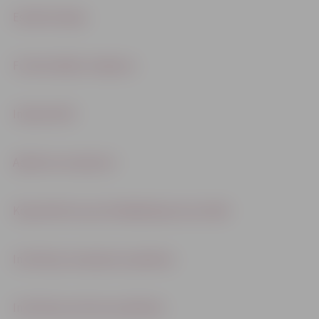
Esošā situācija
Funkcionālais zonējums
Inženiertīkli
Apbūves nosacījumi
Kopsavilkums par detālplānojuma izstrādi
Institūciju nosacījumu pārskats
Institūciju atzinumu pārskats