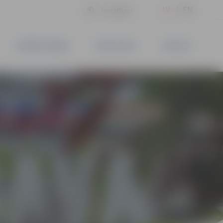
LV
EN
Iestatījumi
UZŅĒMĒJDARBĪBA
PAKALPOJUMI
KONTAKTI