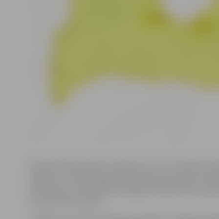
Meteorologi informē, ka naktī no 16. uz 17. februāri v
snigšanu – sniega sega palielināsies par 5 līdz 8 cm. B
būs slideni, un redzamība snigšanas laikā brīžiem pasli
februārī dienas laikā.