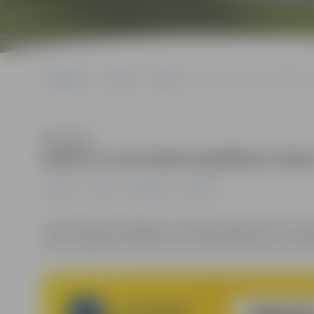
Sākumlapa
Jaunumi
Pilsēta
Naktī un pirmdien gaidāma s
Klausīties
Naktī un pirmdien gaidāma stipr
Jaunumi
Pilsēta
Sabiedrība
Satiksme
Latvijas Vides ģeoloģijas un meteoroloģijas centrs izs
stipru snigšanu noteikts no 16. februāra pulksten 20 lī