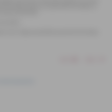
rī gājēju pārvietošanos. Redzamība snigšanas un puteņa
ums atsevišķos rajonos var izraisīt koku zaru lūšanu un
ucētas āra aktivitātes.
i automašīnu.
s ziņot Jelgavas pašvaldības operatīvās informācijas
Drukāt
Dalīties
 attiecību departaments