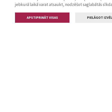
jebkurā laikā varat atsaukt, nodzēšot saglabātās sīkd
APSTIPRINĀT VISAS
PIELĀGOT IZVĒL
Kontakti
Jelgavas valstp
Lielā iela 11
+371 630055
pasts@jelga