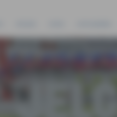
TA
PAŠVALDĪBA
IESTĀDES
KAPITĀLSABIEDRĪBAS