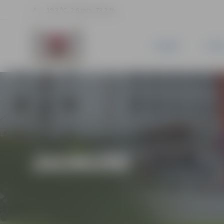
19.3 °C, 2.6 m/s, 73.2 %
JAUNUMI
PILSĒ
JAUNUMI