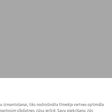
ņu izmantošanai, tiks nodrošināta tīmekļa vietnes optimāla
zmantosim sīkdatnes Jūsu ierīcē. Savu piekrišanu Jūs