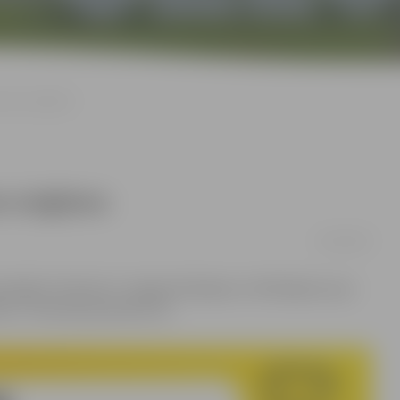
tipra snigšana
a snigšana
16/02/2025
ludinājis “Dzelteno” sniega brīdinājumu. Brīdinājums par
dz 17. februāra pulksten 22.