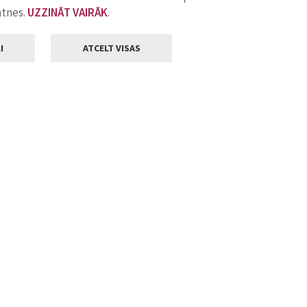
atnes.
UZZINĀT VAIRĀK
.
I
ATCELT VISAS
Klientu apkalpošana
ilsētas pašvaldība
Darba laiks
, Jelgava, LV-3001
Pirmdienās
8.00 - 18.00
Otrdienās
8.00 - 17.00
22
Trešdienās
8.00 - 17.00
va.lv
Ceturtdienās
8.00 - 17.00
Piektdienās
8.00 - 14.30