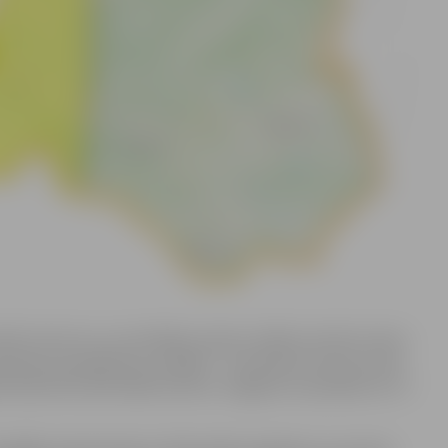
ietām rietumu un centrālajos rajonos mākoņi atnesīs stipru
raukšanas apstākļi būs sarežģīti – atsevišķi autoceļu posmi
ktināta līdz 500-1000 metriem. Snigšana turpināsies arī 17.