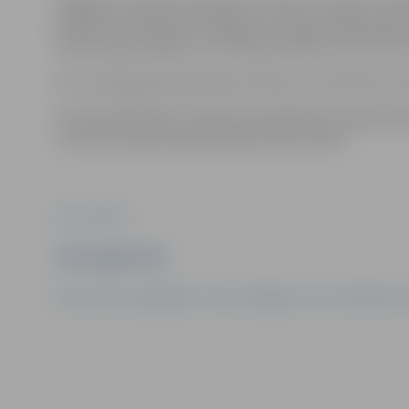
Snigšana var kavēt transporta kustību uz ceļiem, kā a
laikā būs pasliktināta. Snigšana un slapja sniega nogul
elektrolīniju bojājumus. Atsevišķos rajonos var tikt tra
Esi uzmanīgs, gan ejot, gan arī braucot ar divriteni va
Par pamanītajām ielu seguma problēmām Jelgavā lūgum
centram pa iedzīvotāju atbalsta tālruni 8787.
Foto: meteo.lv
Ziņu sagatavoja
Latvijas Vides, ģeoloģijas un meteoroloģijas centrs, Sabiedrisko