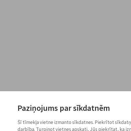
Paziņojums par sīkdatnēm
Šī tīmekļa vietne izmanto sīkdatnes. Piekrītot sīkdat
darbība. Turpinot vietnes apskati, Jūs piekrītat, ka i