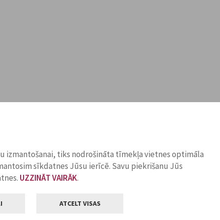
ņu izmantošanai, tiks nodrošināta tīmekļa vietnes optimāla
zmantosim sīkdatnes Jūsu ierīcē. Savu piekrišanu Jūs
atnes.
UZZINĀT VAIRĀK
.
I
ATCELT VISAS