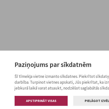
Paziņojums par sīkdatnēm
Šī tīmekļa vietne izmanto sīkdatnes. Piekrītot sīkdat
darbība. Turpinot vietnes apskati, Jūs piekrītat, ka i
jebkurā laikā varat atsaukt, nodzēšot saglabātās sīkd
APSTIPRINĀT VISAS
PIELĀGOT IZVĒL