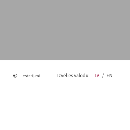
Izvēlies valodu:
LV
EN
Iestatījumi