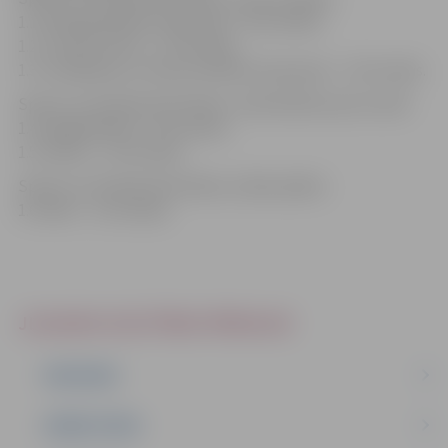
1.1. Minibasketbols (4 grupas)– 24 stundas,
1.2. Futbols (VFS) – 12 stundas,
1.3. Smaiļošana un kanoe airēšana (2 grupas) – 10 stundas.
Sports un fiziskās aktivitātes, Individuālie sporta veidi:
1.4. Vieglatlētika– 10 stundas,
1.5. Džudo – 10 stundas.
Sports un fiziskās aktivitātes, Galda spēles:
1.6. Šahs – 12 stundas.
JELGAVAS IZGLĪTĪBAS PĀRVALDE
PAR MUMS
DARBA PLĀNS