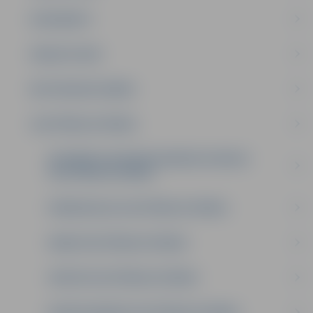
DOKUMENTI
PAKALPOJUMI
METODISKAIS DARBS
IZGLĪTĪBAS IESTĀDES
INTEREŠU UN PROFESIONĀLĀS IEVIRZES
IZGLĪTĪBAS IESTĀDES
PIRMSSKOLAS IZGLĪTĪBAS IESTĀDES
PAMATIZGLĪTĪBAS IESTĀDES
VIDĒJĀS IZGLĪTĪBAS IESTĀDES
PROFESIONĀLĀS IZGLĪTĪBAS IESTĀDES