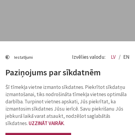
Izvēlies valodu:
LV
EN
Iestatījumi
Paziņojums par sīkdatnēm
Šī tīmekļa vietne izmanto sīkdatnes. Piekrītot sīkdatņu
izmantošanai, tiks nodrošināta tīmekļa vietnes optimāla
darbība. Turpinot vietnes apskati, Jūs piekrītat, ka
izmantosim sīkdatnes Jūsu ierīcē. Savu piekrišanu Jūs
jebkurā laikā varat atsaukt, nodzēšot saglabātās
sīkdatnes.
UZZINĀT VAIRĀK
.