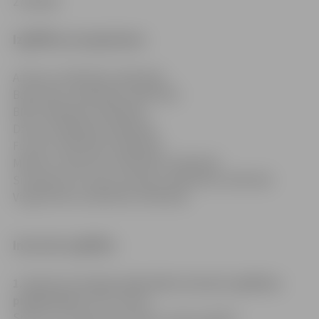
27062848
Izglītības programmas
Airēšana (20V81300, 30V81300)
Basketbols (20V81300, 30V81300)
BMX (20V81300, 30V81300)
Džudo (20V81300, 30V81300)
Futbols (20V81300, 30V81300)
Mākslas vingrošana (20V81300, 30V81300)
Smaiļošana un kanoe airēšana (20V81300, 30V81300)
Vieglatlētika (20V81300, 30V81300)
Interešu izglītība
1. Sporta un fizisko aktivitāšu interešu izglītības
programmas
(78 stundas):
Sports un fiziskās aktivitātes, Sporta spēles: