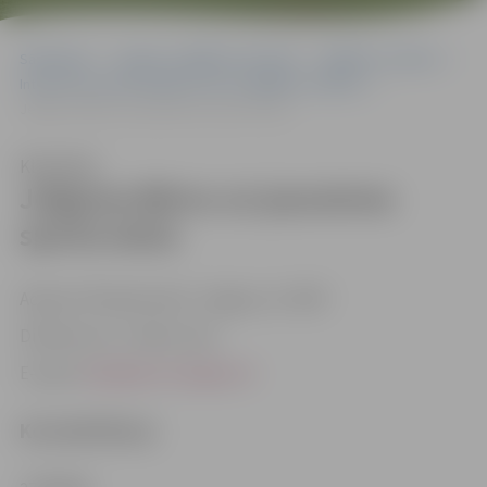
Sākumlapa
Jelgavas izglītības pārvalde
Izglītības iestādes
Interešu un profesionālās ievirzes izglītības iestādes
Jelgavas Bērnu un jaunatnes sporta skola
Klausīties
Jelgavas Bērnu un jaunatnes
sporta skola
Adrese: Pilssalas iela 5, Jelgava, LV-3007
Direktora p.i.: Lelde Laure
E-pasts:
bjss@sports.jelgava.lv
Kontakttālruņi