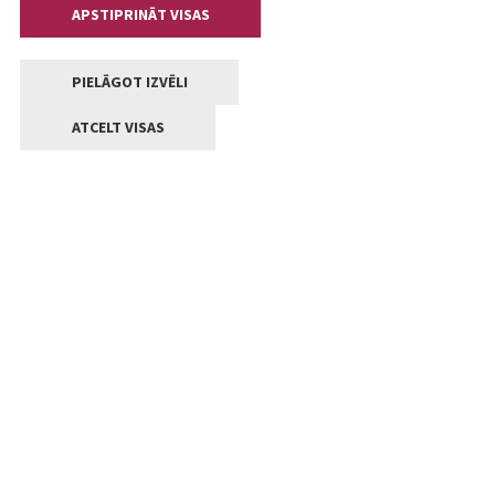
APSTIPRINĀT VISAS
PIELĀGOT IZVĒLI
ATCELT VISAS
Kontakti
Jelgavas valstpilsētas pašvaldība
Lielā iela 11, Jelgava, LV-3001
+371 63005522
pasts@jelgava.lv