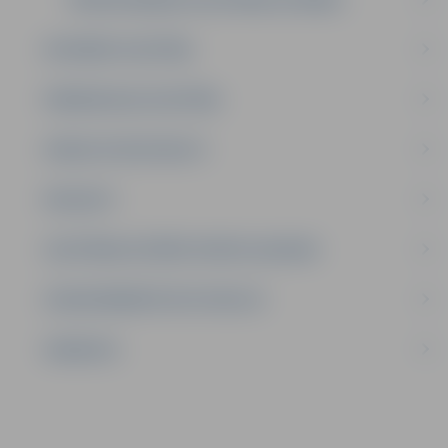
INTEREŠU IZGLĪTĪBA
PIRMSSKOLAS IZGLĪTĪBA
ATBALSTA SPECIĀLISTI
PROJEKTI
IZGLĪTĪBAS IESTĀŽU SPORTA LAUKUMI
LĪGUMI ĀRKĀRTĒJĀ SITUĀCIJĀ
VAKANCES