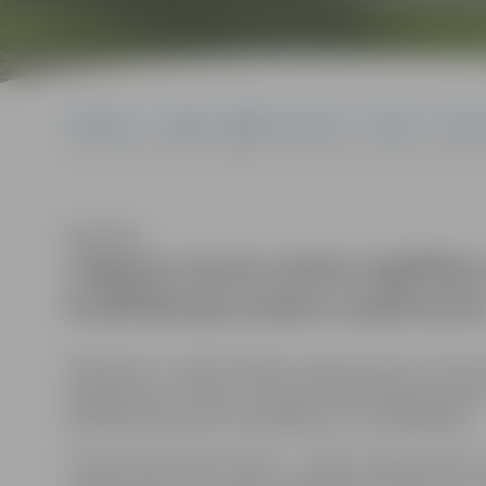
Sākumlapa
Jelgavas izglītības pārvalde
Projekti
Īstenot
Jelgavas Amatu skolas izglītības programmas „Frizieris” audzēk
Klausīties
Jelgavas Amatu skolas izglītība
kvalifikācijas prakse uzņēmumo
2008. gada 31. maijā noslēdzās Jelgavas Amatu vidussko
programmas „Frizieris” audzēkņu kvalifikācijas prak
2007/0016/VPD1/ESF/PIAA/06/APK/3.2.6.3./0009/0036).
Projekta specifiskais mērķis – uzlabot Jelgavas Amatu