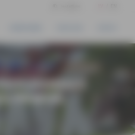
LV
EN
Iestatījumi
UZŅĒMĒJDARBĪBA
PAKALPOJUMI
KONTAKTI
 PROGRAMMAS
AS PRAKSE