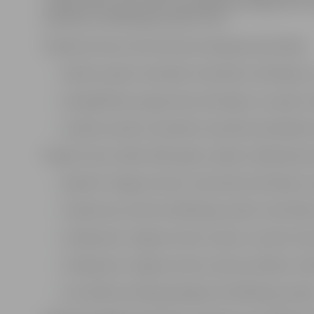
uzņēmumiem, kas sniedz arodizglītības programmu au
audzēkņu kvalifikācijas prakšu norisi.
Projekta ietvaros tika īstenotas sekojošas aktivitātes:
mācību prakšu metodisko materiālu izvērtēšana u
arodizglītības programmas skolotājus un prakšu
uzlaboto prakšu metodisko materiālu aprobēšana k
Projekts tika uzsākts 2007. gada 2. jūlijā un šajā laika p
Apmācīti Jelgavas Amatu vidusskolas skolotāji un
Uzlaboti jau esošie kvalifikācijas prakšu metodiski
Uzlabojusies Jelgavas Amatu skolas un praksi no
Uzlabojusies Jelgavas Amatu skolas audzēkņu māc
21 audzēkņi sekmīgi pabeiguši kvalifikācijas praks