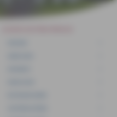
JELGAVAS IZGLĪTĪBAS PĀRVALDE
PAR MUMS
DARBA PLĀNS
DOKUMENTI
PAKALPOJUMI
METODISKAIS DARBS
IZGLĪTĪBAS IESTĀDES