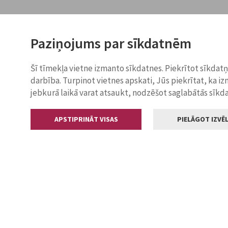
Paziņojums par sīkdatnēm
Šī tīmekļa vietne izmanto sīkdatnes. Piekrītot sīkdat
darbība. Turpinot vietnes apskati, Jūs piekrītat, ka i
jebkurā laikā varat atsaukt, nodzēšot saglabātās sīkd
APSTIPRINĀT VISAS
PIELĀGOT IZVĒL
Kontakti
Jelgavas valstp