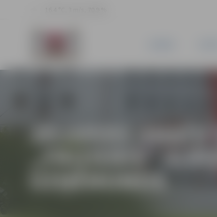
16.4 °C, 3 m/s, 70.9 %
JAUNUMI
PILSĒ
JELGAVAS AMATU
„FRIZIERIS” AUD
UZŅĒMUMOS