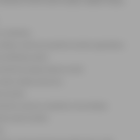
dzēkņiem mācību prakses iespējas, tādējādi uzlabojot
n uzlabošana;
 vadītājus uzņēmumos apmācību semināru organizēšana;
valifikācijas praksēs.
eriodā tika sasniegti sekojoši rezultāti:
 prakšu vadītāji uzņēmumos;
e materiāli;
drošinošo uzņēmumu sadarbība un komunikācija;
ību prakšu kvalitāte;
es.