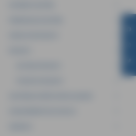
INTEREŠU IZGLĪTĪBA
PIRMSSKOLAS IZGLĪTĪBA
ATBALSTA SPECIĀLISTI
PROJEKTI
AKTUĀLIE PROJEKTI
ĪSTENOTIE PROJEKTI
IZGLĪTĪBAS IESTĀŽU SPORTA LAUKUMI
LĪGUMI ĀRKĀRTĒJĀ SITUĀCIJĀ
VAKANCES