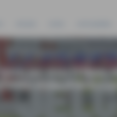
TA
PAŠVALDĪBA
IESTĀDES
KAPITĀLSABIEDRĪBAS
 SKOLAS IZGLĪTĪBAS
ZĒKŅU KVALIFIKĀCIJ