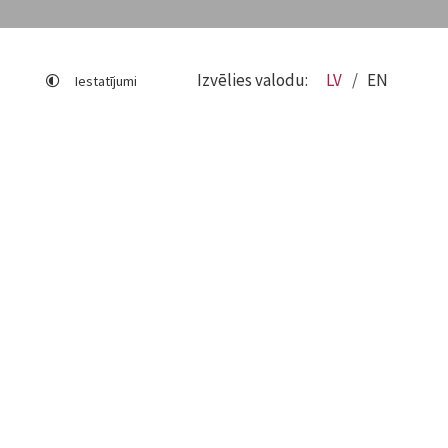
Izvēlies valodu:
LV
EN
Iestatījumi
Lapas karte
Viegli lasīt