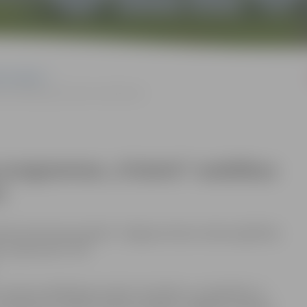
ie projekti
ņu kvalifikācijas prakse uzņēmumos
s programmas „Frizieris” audzēkņu
s
las īstenotais projekts ”Jelgavas Amatu skolas izglītības
se uzņēmumos” (Nr.
 skolas kvalifikācijas prakšu metodiku un sadarbību ar