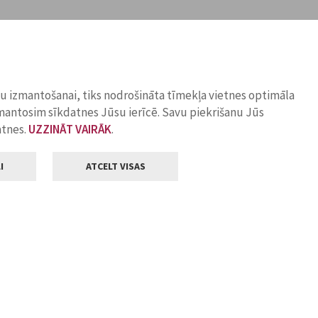
ņu izmantošanai, tiks nodrošināta tīmekļa vietnes optimāla
zmantosim sīkdatnes Jūsu ierīcē. Savu piekrišanu Jūs
atnes.
UZZINĀT VAIRĀK
.
I
ATCELT VISAS
Klientu apkalpošana
ilsētas pašvaldība
Darba laiks