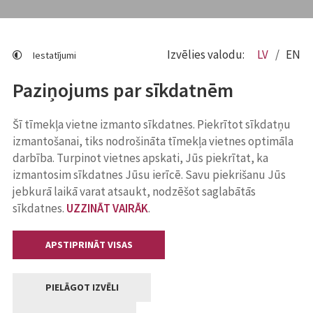
Izvēlies valodu:
LV
EN
Iestatījumi
Paziņojums par sīkdatnēm
Šī tīmekļa vietne izmanto sīkdatnes. Piekrītot sīkdatņu
izmantošanai, tiks nodrošināta tīmekļa vietnes optimāla
darbība. Turpinot vietnes apskati, Jūs piekrītat, ka
izmantosim sīkdatnes Jūsu ierīcē. Savu piekrišanu Jūs
jebkurā laikā varat atsaukt, nodzēšot saglabātās
sīkdatnes.
UZZINĀT VAIRĀK
.
APSTIPRINĀT VISAS
PIELĀGOT IZVĒLI