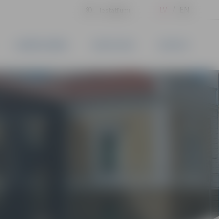
LV
EN
Iestatījumi
UZŅĒMĒJDARBĪBA
PAKALPOJUMI
KONTAKTI