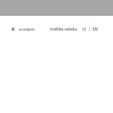
Izvēlies valodu:
LV
EN
Iestatījumi
Lapas karte