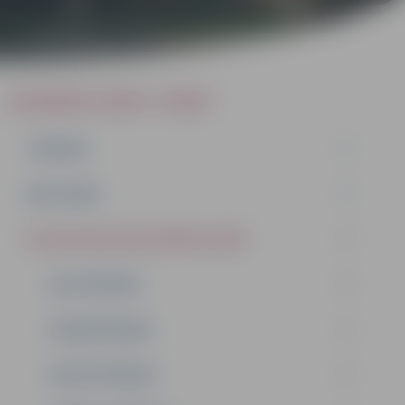
JAUNRADES NAMS “JUNDA”
JAUNUMI
PAR JUNDU
PULCIŅI 2025./2026. MĀCĪBU GADĀ
DEJOTPRIEKS
DZIEDĀTPRIEKS
MUZICĒTPRIEKS