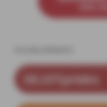
PULCIŅU APRAKSTS