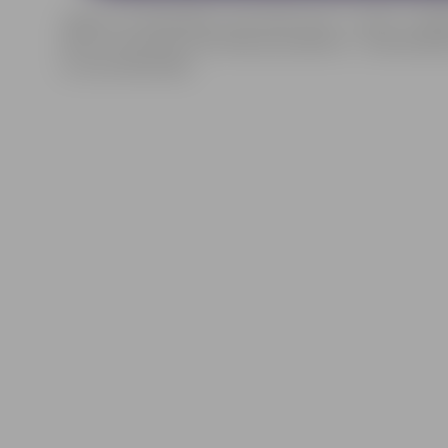
Jelgavas valstspilsētas Jaunrades nams “Junda” ir lielāk
bērnu un jauniešu brīvā laika pavadīšanai – dažnedažād
un citas aktivitātes.