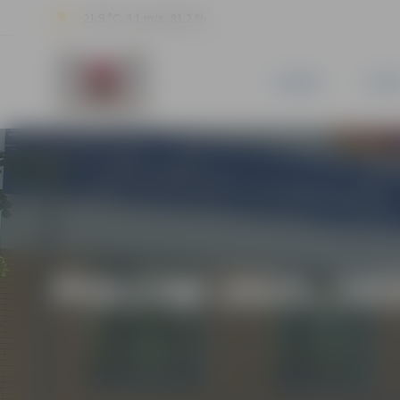
21.9 °C, 3.1 m/s, 81.2 %
JAUNUMI
PILSĒ
PULCIŅI 2025./20