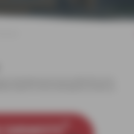
ācību gadā
emti. Informācija par jauno sezonu 2026./2027.m.g. tiks
.2026. (Objektīvu iemeslu dēļ iespējamas izmaiņas, par