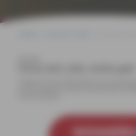
Sākumlapa
Jaunrades nams “JUNDA”
Pulciņi 2025./2026. m
Klausīties
Pulciņi 2025./2026. mācību gadā
Pieteikumi pulciņiem 2025./2026.m.g. vairs netiek pieņ
publiskota augustā ar elektronisku pieteikšanos 26.08
kurām informēsim).