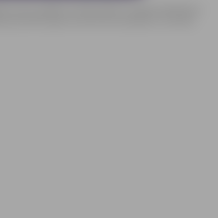
ā interešu izglītības iestāde pilsētā ar plašāko piedāvājumu
i pulciņi līdz 25 gadu vecumam kā arī pasākumi, nometnes