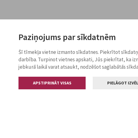
Paziņojums par sīkdatnēm
Šī tīmekļa vietne izmanto sīkdatnes. Piekrītot sīkdat
darbība. Turpinot vietnes apskati, Jūs piekrītat, ka i
jebkurā laikā varat atsaukt, nodzēšot saglabātās sīkd
APSTIPRINĀT VISAS
PIELĀGOT IZVĒL
Kontakti