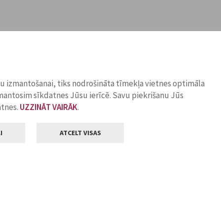
ņu izmantošanai, tiks nodrošināta tīmekļa vietnes optimāla
zmantosim sīkdatnes Jūsu ierīcē. Savu piekrišanu Jūs
atnes.
UZZINĀT VAIRĀK
.
I
ATCELT VISAS
Klientu apkalpošana