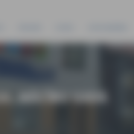
TA
PAŠVALDĪBA
IESTĀDES
KAPITĀLSABIEDRĪBAS
26. MĀCĪBU GADĀ