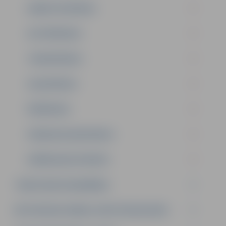
DARBOTIESPRIEKS
KUSTĪBPRIEKS
TEHNIKPRIEKS
VALODPRIEKS
ĪPAŠPRIEKS
PIRMSSKOLNIEKPRIEKS
DAŽĀDGAUMJUPRIEKS
TEMATISKĀS NODARBĪBAS
METODISKAIS DARBS, KURSI PEDAGOGIEM