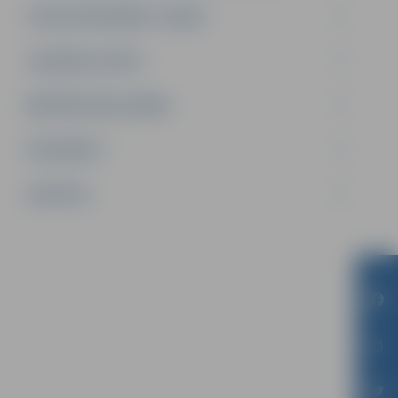
STRUKTŪRVIENĪBA “LEDIŅI”
JAUNIEŠU CENTRI
BRĪVPRĀTĪGAIS DARBS
DOKUMENTI
KONTAKTI