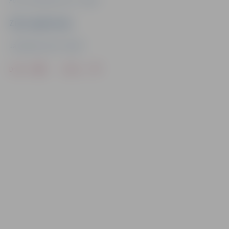
Ziņu sagatavoja
Jaunrades nams "Junda"
Drukāt
Dalīties