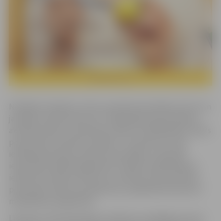
Noslēdzot darbnīcu ciklu, jaunieši prezentēja ceturto un
jaunāko žurnāla izdevumu. Tajā apkopotas jauniešiem
aktuālas tēmas un pieredzes stāsti. Žurnālā lasāms raksts
par jauniešu iniciatīvu projektu “Jaunieši var!”, kas
iedrošina jauniešus īstenot savas idejas un aktīvāk
iesaistīties sabiedriskajā dzīvē. Tāpat žurnālā iekļauts
ieskats Ēnu dienas vēsturē un nozīmē, kā arī jaunietes
personisks stāsts par piedzīvoto, piedaloties Erasmus+
mobilitātes programmā.
Līdztekus informatīvajiem rakstiem, jaunākajā numurā