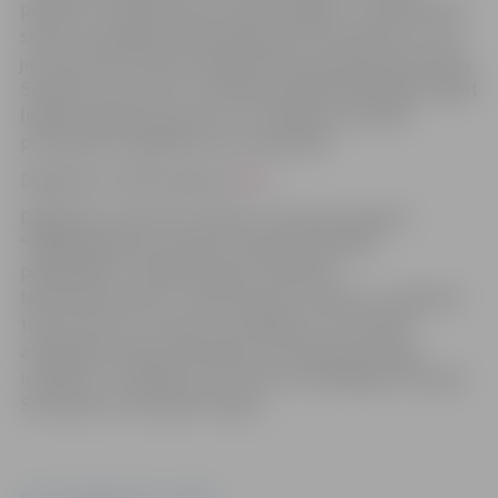
pieredzi un pārliecību par savām spējām. Jauniete Keita
stāsta, ka projekta sākumā bijusi ļoti satraukusies, taču
jau pie otrā žurnāla izstrādes bailes pamazām pazudušas.
Savukārt Līva uzsver, ka dalība projektā palīdzējusi iegūt
lielāku pārliecību par sevi un motivējusi turpināt
pilnveidoties digitālā satura veidošanā.
Digitālais žurnāls pieejams
ŠEIT.
Digitālais žurnāls tiek veidots, īstenojot projektu
“Digitālā darba ar jaunatni sistēmas attīstība
pašvaldībās”. Finansē Eiropas Savienība –
NextGenerationEU. Tomēr paustie uzskati un viedokļi ir
tikai autora(-u) uzskati un viedokļi un ne vienmēr
atspoguļo Eiropas Savienības vai Eiropas Komisijas
uzskatus un viedokļus. Par tiem nav atbildīga ne Eiropas
Savienība, ne Eiropas Komisija.
Foto: Jaunrades nams "Junda"