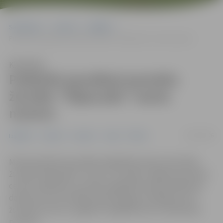
Sākumlapa
Jaunumi
Izglītība
Publicēts jaunākais jauniešu žurnāla “TējasLaiks” marta numurs
Klausīties
Publicēts jaunākais jauniešu
žurnāla “TējasLaiks” marta
numurs
12/03/2026
Izglītība
Jaunieši
Jaunumi
Junda
Pilsēta
Martā publicēts jaunākais digitālā jauniešu aktivitāšu
žurnāla “TējasLaiks” numurs. Tas tapis Jelgavas jauniešu
centrā “Špaktele” jauniešu digitālā žurnāla veidošanas
darbnīcā, kuras laikā jaunieši kopīgi izstrādāja četrus
žurnāla numurus, apgūstot digitālā satura veidošanas
prasmes.