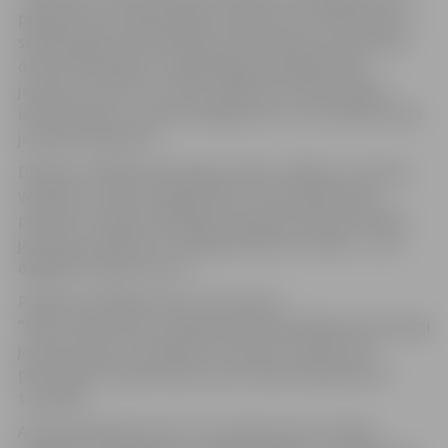
pieejamas arī radošas idejas Lieldienu olu krāsošanai un
svētku galda noformēšanai, kā arī apskats par jauniešu
dzīvē notikušajiem un gaidāmajiem pasākumiem
jauniešu centros un citviet Jelgavā. Žurnāls piedāvā
iedvesmojošu un daudzveidīgu saturu, kas veidots pašu
jauniešu skatījumā.
Darbnīcu laikā jaunieši apguva ideju radīšanu, interviju
veidošanu, rakstu sagatavošanu un žurnāla dizaina
pamatus. Projekta noslēguma pasākumā tika atzīmēts
jauniešu paveiktais un kopīgi radītais rezultāts – četri
digitālie žurnāla numuri.
Projekta vadītāja Sanita Tukre atzīst:
“Man ir liels prieks, ka šajā projektā piedalījās tik talantīgi
jaunieši. Redzu, ka dažiem no viņiem ir patiesi liels
potenciāls turpināt darbu pie žurnāla veidošanas arī
turpmāk.”
Arī paši dalībnieki atzīst, ka projekts devis vērtīgu