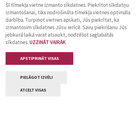
Šī tīmekļa vietne izmanto sīkdatnes. Piekrītot sīkdatņu
izmantošanai, tiks nodrošināta tīmekļa vietnes optimāla
darbība. Turpinot vietnes apskati, Jūs piekrītat, ka
izmantosim sīkdatnes Jūsu ierīcē. Savu piekrišanu Jūs
jebkurā laikā varat atsaukt, nodzēšot saglabātās
sīkdatnes.
UZZINĀT VAIRĀK
.
APSTIPRINĀT VISAS
PIELĀGOT IZVĒLI
ATCELT VISAS