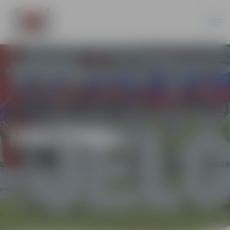
IZGLĪTĪBA