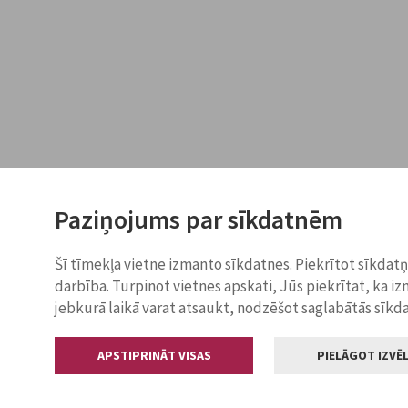
Paziņojums par sīkdatnēm
Šī tīmekļa vietne izmanto sīkdatnes. Piekrītot sīkdat
darbība. Turpinot vietnes apskati, Jūs piekrītat, ka i
jebkurā laikā varat atsaukt, nodzēšot saglabātās sīkd
APSTIPRINĀT VISAS
PIELĀGOT IZVĒL