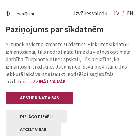
Izvēlies valodu:
LV
EN
Iestatījumi
Paziņojums par sīkdatnēm
Šī tīmekļa vietne izmanto sīkdatnes. Piekrītot sīkdatņu
izmantošanai, tiks nodrošināta tīmekļa vietnes optimāla
darbība. Turpinot vietnes apskati, Jūs piekrītat, ka
izmantosim sīkdatnes Jūsu ierīcē. Savu piekrišanu Jūs
jebkurā laikā varat atsaukt, nodzēšot saglabātās
sīkdatnes.
UZZINĀT VAIRĀK
.
APSTIPRINĀT VISAS
PIELĀGOT IZVĒLI
ATCELT VISAS