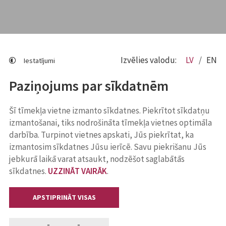
Izvēlies valodu:
LV
EN
Iestatījumi
Paziņojums par sīkdatnēm
Šī tīmekļa vietne izmanto sīkdatnes. Piekrītot sīkdatņu
izmantošanai, tiks nodrošināta tīmekļa vietnes optimāla
darbība. Turpinot vietnes apskati, Jūs piekrītat, ka
izmantosim sīkdatnes Jūsu ierīcē. Savu piekrišanu Jūs
jebkurā laikā varat atsaukt, nodzēšot saglabātās
sīkdatnes.
UZZINĀT VAIRĀK
.
APSTIPRINĀT VISAS