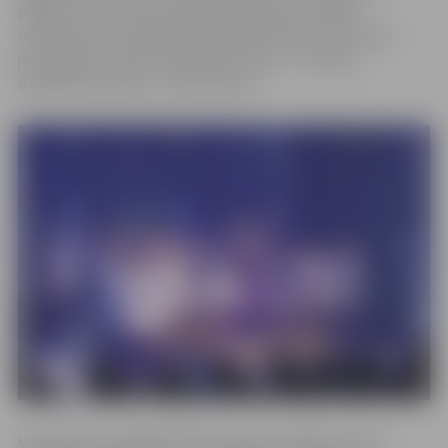
palīgā”. Proti, korim pievienosies kāds muzikāls
novadnieks un nākamajā raidījumā katram korim būs
jāuzstājas ar diviem priekšnesumiem – vienu jau
dziedātu dziesmu un vienu jaunu.
Violetā kora vadītājs Renārs Kaupers atklāj, ka koris