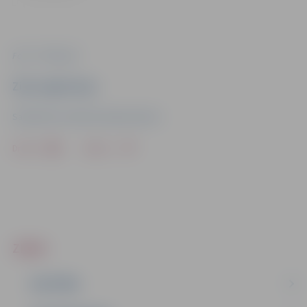
Foto: “TV3Group”
Ziņu sagatavoja
Sabiedrisko attiecību departaments
Drukāt
Dalīties
ZIŅAS
IZGLĪTĪBA