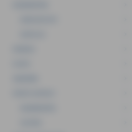
NODARBINĀTĪBA
DOMES DEPUTĀTI
KOMITEJAS
PASĀKUMI
PILSĒTA
SABIEDRĪBA
PRIVĀTS: KONTAKTI
NODARBINĀTĪBA
IZGLĪTĪBA