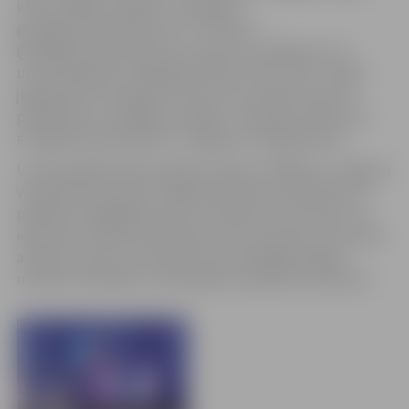
kori sociālajos medijos “Instagram”
@Jelgavas.violetais.koris un “TikTok”
@Jelgavas.violetais.koris, ierakstot novēlējumu vai
uzmundrinājumu tālākajā cīņā šovā “Koru kari”. Tāpat
jelgavnieki var sagatavot korim savu īpašo sveicienu,
publicējot to sociālajos medijos, izmantojot tēmturus
#JelgavasVioletaisKoris, #Jelgava, #JelgavaDzied.
Uzvaras gadījumā šova galveno balvu 10 000 eiro Jelgavas
violetais koris ziedos Jelgavas Mūzikas vidusskolai, lai
palīdzētu iegādāties jaunus mūzikas instrumentus un
iedvesmotu nākotnes talantus. Koris uzskata, ka naudas
atbalsts skolai un mūziķiem būs brīnišķīga iespēja
mūzikai turpināties un jaunajiem talantiem attīstīties.