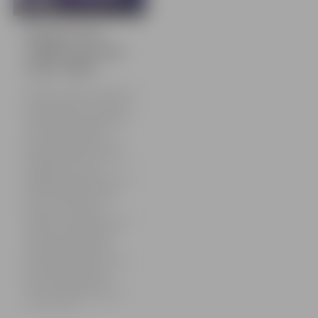
18 bildes
Violetais koris:
“Paldies, ka varam
doties tālāk!”
Svētdienas vakarā kanālā TV3
tika aizvadīta šova “Koru kari”
sestā tiešraide, kurā Jelgavas
violetais koris izpildīja Dona
un Ozola kopīgi radīto
skaņdarbu “Salauzta sirds”.
Žūrija jelgavnieku sniegumu
novērtēja ar 28 no 30
iespējamiem punktiem, un arī
skatītāju balsojums bija tik
liels, lai violetie saņemtu
ceļazīmi uz nākamo
raidījumu. Šīs nedēļas tēma ir
“Novads nāk palīgā”. Proti,
korim pievienosies kāds
muzikāls novadnieks un
nākamajā raidījumā katram
korim būs jāuzstājas ar
diviem priekšnesumiem –
vienu jau dziedātu dziesmu
un vienu jaunu.