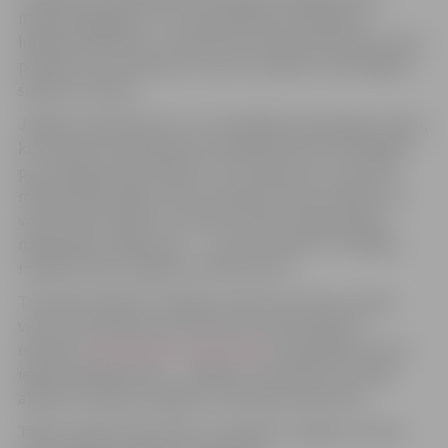
mērķtiecīgi gājis uz to, lai priekšnesumā iekļautu
hiphopa elementus. Tikai šoreiz Ozola partija tikusi nevis
puišiem, bet meitenēm, kuras no žūrijas un skatītājiem
saņēma uzslavas.
Jelgavas violetais koris un tā vadītājs saka paldies visiem,
kuri iesaistīti priekšnesuma radīšanā, kā arī skatītājiem
par nenogurstošo atbalstu. “Kur sāp sirds, tur dzimst
māksla. Mēs
izlikām
savas violetās sirsniņas. Paldies, ka
varam doties tālāk! Ja vien jūs zinātu, ko gatavojam
nākamajam raidījumam… Jums tas patiks,” sociālajos
medijos raksta Jelgavas violetais koris.
Turpinām atbalstīt Jelgavas violeto kori! Bez maksas
vienu reizi dienā par savu favorītu iedzīvotāji var
nobalsot
www.primero.lv/korukari
, lai palīdzētu korim
iegūt simpātiju balvu – 1000 eiro. Savukārt šova laikā
atbalstīt savējos iespējams tiešraides balsojumā.
Tāpat aicinām sekot līdzi un atbalstīt Jelgavas violeto