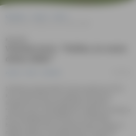
Sākumlapa
Jaunumi
Pilsēta
Violetais koris: “Paldies, ka varam doties tālāk!”
Klausīties
Violetais koris: “Paldies, ka varam
doties tālāk!”
07/04/2025
Jaunumi
Pilsēta
Sabiedrība
Svētdienas vakarā kanālā TV3 tika aizvadīta šova “Koru
kari” sestā tiešraide, kurā Jelgavas violetais koris
izpildīja Dona un Ozola kopīgi radīto skaņdarbu
“Salauzta sirds”. Žūrija jelgavnieku sniegumu novērtēja ar
28 no 30 iespējamiem punktiem, un arī skatītāju
balsojums bija tik liels, lai violetie saņemtu ceļazīmi uz
nākamo raidījumu. Šīs nedēļas tēma ir “Novads nāk