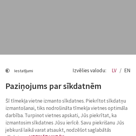
Izvēlies valodu:
LV
EN
Iestatījumi
Paziņojums par sīkdatnēm
Šī tīmekļa vietne izmanto sīkdatnes. Piekrītot sīkdatņu
izmantošanai, tiks nodrošināta tīmekļa vietnes optimāla
darbība. Turpinot vietnes apskati, Jūs piekrītat, ka
izmantosim sīkdatnes Jūsu ierīcē. Savu piekrišanu Jūs
jebkurā laikā varat atsaukt, nodzēšot saglabātās