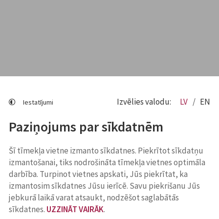
Izvēlies valodu:
LV
EN
Iestatījumi
Paziņojums par sīkdatnēm
Šī tīmekļa vietne izmanto sīkdatnes. Piekrītot sīkdatņu
izmantošanai, tiks nodrošināta tīmekļa vietnes optimāla
darbība. Turpinot vietnes apskati, Jūs piekrītat, ka
izmantosim sīkdatnes Jūsu ierīcē. Savu piekrišanu Jūs
jebkurā laikā varat atsaukt, nodzēšot saglabātās
sīkdatnes.
UZZINĀT VAIRĀK
.