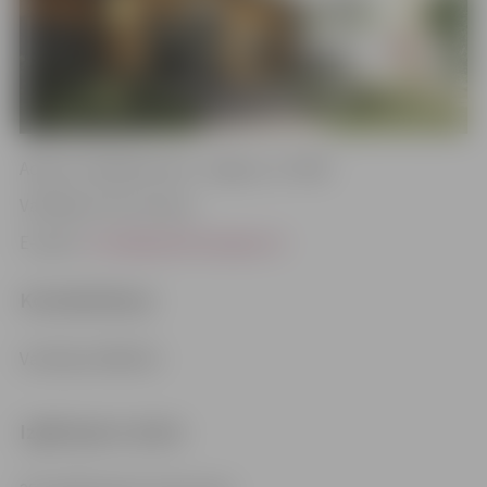
Adrese: Lāčplēša iela 5, Jelgava, LV-3002
Vadītāja: Ilze Putniece
E-pasts:
rotala@izglitiba.jelgava.lv
Kontakttālruņi
Vadītāja: 63083102
Izglītojamo skaits