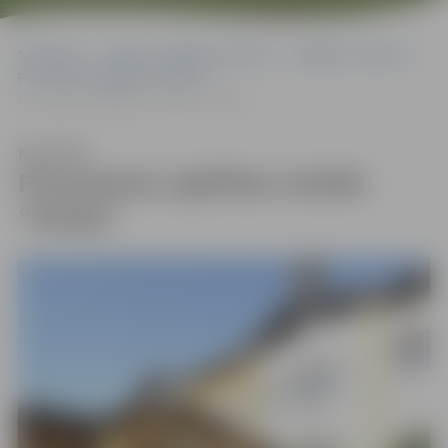
Sākumlapa
Jelgavas izglītības pārvalde
Izglītības iestādes
Pirmsskolas izglītības iestādes
Pirmsskolas izglītības iestāde “Rotaļa”
Klausīties
Pirmsskolas izglītības iestāde
“Rotaļa”