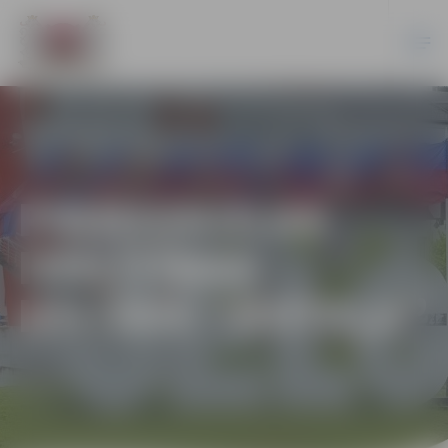
PIRMSSKOLAS
IZGLĪTĪBAS
IESTĀDE “ROTAĻA”