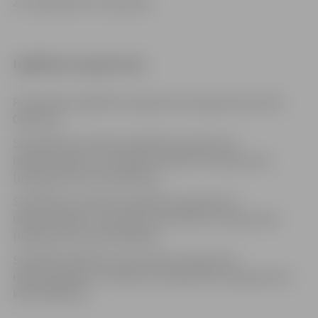
251 izglītojamie (12 grupas)
Izglītības programmas
Pirmsskolas izglītības programma (programmas kods
01011111)
Speciālās pirmsskolas izglītības programma
izglītojamajiem ar fiziskās attīstības traucējumiem
(programmas kods 01015311)
Speciālās pirmsskolas izglītības programma
izglītojamajiem ar jauktiem attīstības traucējumiem
(programmas kods 01015611)
Speciālās izglītības pirmsskolas programma
izglītojamajiem ar valodas traucējumiem (programmas
kods 01015511 )