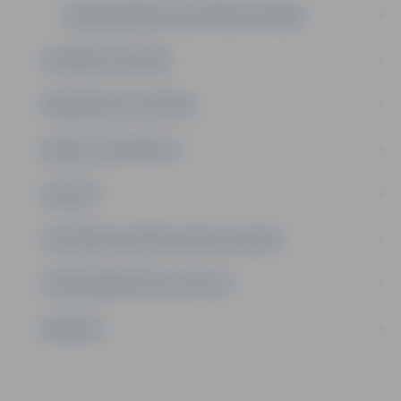
PROFESIONĀLĀS IZGLĪTĪBAS IESTĀDES
INTEREŠU IZGLĪTĪBA
PIRMSSKOLAS IZGLĪTĪBA
ATBALSTA SPECIĀLISTI
PROJEKTI
IZGLĪTĪBAS IESTĀŽU SPORTA LAUKUMI
LĪGUMI ĀRKĀRTĒJĀ SITUĀCIJĀ
VAKANCES