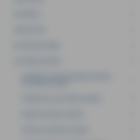
DOKUMENTI
PAKALPOJUMI
METODISKAIS DARBS
IZGLĪTĪBAS IESTĀDES
INTEREŠU UN PROFESIONĀLĀS IEVIRZES
IZGLĪTĪBAS IESTĀDES
PIRMSSKOLAS IZGLĪTĪBAS IESTĀDES
PAMATIZGLĪTĪBAS IESTĀDES
VIDĒJĀS IZGLĪTĪBAS IESTĀDES