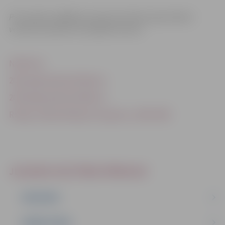
Pirmsskolas izglītības programmā tiek uzņemti bērni
vecumā no pusotra (1,5) gada vecuma.
Nolikums
2022. gada pašnovērtējums
2023. gada pašnovērtējums
Rotaļa_Pašnovērtējuma ziņojums_2024-2025
JELGAVAS IZGLĪTĪBAS PĀRVALDE
PAR MUMS
DARBA PLĀNS