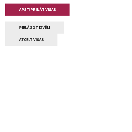
APSTIPRINĀT VISAS
PIELĀGOT IZVĒLI
ATCELT VISAS
Kontakti
Jelgavas valstpilsētas pašvaldība
Lielā iela 11, Jelgava, LV-3001
+371 63005522