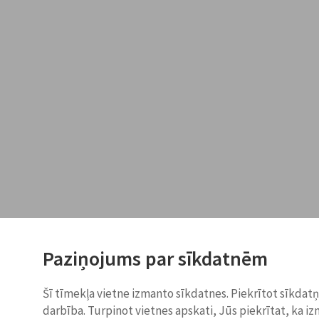
Paziņojums par sīkdatnēm
Šī tīmekļa vietne izmanto sīkdatnes. Piekrītot sīkdat
darbība. Turpinot vietnes apskati, Jūs piekrītat, ka i