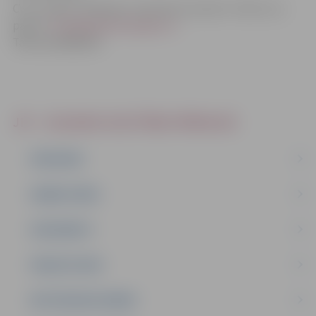
CV ar norādi
“Pieteikums sekretāra amatam”
sūtīt uz e-
pastu:
rotala@izglitiba.jelgava.lv
Tālrunis:63083102
JIP - JELGAVAS IZGLĪTĪBAS PĀRVALDE
PAR MUMS
DARBA PLĀNS
DOKUMENTI
PAKALPOJUMI
METODISKAIS DARBS