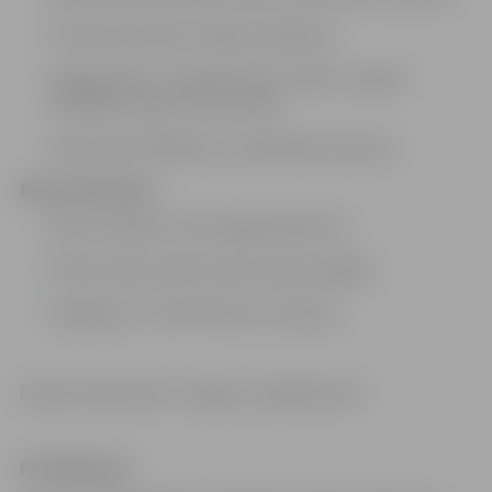
Teicamas latviešu valodas zināšanas;
Spēja plānot un organizēt savu darbu, augsta
atbildības sajūta, precizitāte;
Labas komunikācijas un sadarbības prasmes.
Mēs piedāvājam:
Darbu stabilā un draudzīgā kolektīvā;
Pilnas slodzes darbu (40 stundas nedēļā);
Atalgojumu: 770 EUR (bruto) mēnesī;
Darba vietas adrese: Jelgava, Lāčplēša iela 5
Pieteikšanās: