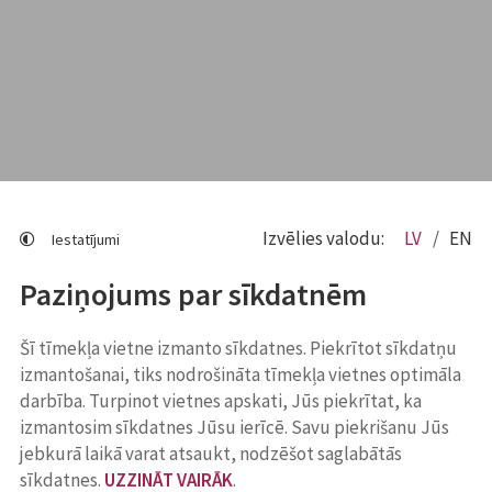
Izvēlies valodu:
LV
EN
Iestatījumi
Paziņojums par sīkdatnēm
Šī tīmekļa vietne izmanto sīkdatnes. Piekrītot sīkdatņu
izmantošanai, tiks nodrošināta tīmekļa vietnes optimāla
darbība. Turpinot vietnes apskati, Jūs piekrītat, ka
izmantosim sīkdatnes Jūsu ierīcē. Savu piekrišanu Jūs
jebkurā laikā varat atsaukt, nodzēšot saglabātās
sīkdatnes.
UZZINĀT VAIRĀK
.