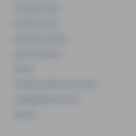
IZGLĪTĪBAS IESTĀDES
INTEREŠU IZGLĪTĪBA
PIRMSSKOLAS IZGLĪTĪBA
ATBALSTA SPECIĀLISTI
PROJEKTI
IZGLĪTĪBAS IESTĀŽU SPORTA LAUKUMI
LĪGUMI ĀRKĀRTĒJĀ SITUĀCIJĀ
VAKANCES