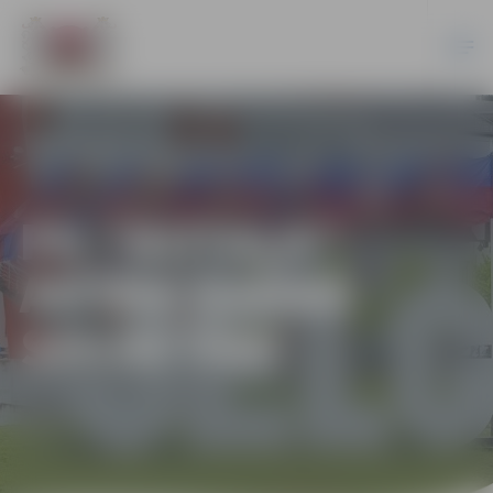
PII “ROTAĻA”
AICINA DARBĀ
SEKRETĀRI