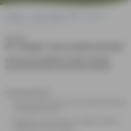
Sākumlapa
Jelgavas izglītības pārvalde
Vakances
PII “Rotaļa” aicina darbā sekretāri
Klausīties
PII “Rotaļa” aicina darbā sekretāri
Pirmsskolas izglītības iestāde
“Rotaļa”
aicina pievienoties komandai
sekretāri
Galvenie pienākumi:
Nodrošināt dokumentu apriti un lietvedību atbilstoši
normatīvajiem aktiem;
Organizēt un uzturēt saziņu ar vecākiem, iestādes
darbiniekiem un institūcijām;