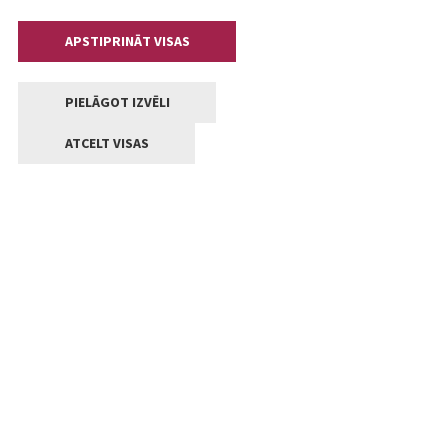
APSTIPRINĀT VISAS
PIELĀGOT IZVĒLI
ATCELT VISAS
Kontakti
Jelgavas valstpilsētas pašvaldība
Lielā iela 11, Jelgava, LV-3001
+371 63005522