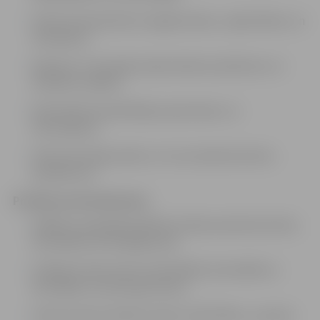
Veikt korespondences sagatavošanu, reģistrēšanu un
arhivēšanu;
Apkopot un iesniegt nepieciešamos pārskatus un
atskaites vadībai;
Nodrošināt apmeklētāju pieņemšanu un
informēšanu;
Veikt kancelejas darbu un citus administratīvos
pienākumus.
Prasības pretendentiem:
Vidējā vai augstākā izglītība (vēlama administratīvā,
lietvedības vai līdzīga joma);
Zināšanas dokumentu pārvaldībā, lietvedībā un
aktuālajos normatīvajos aktos;
Labas prasmes darbā ar datoru (MS Office, e-pasts);