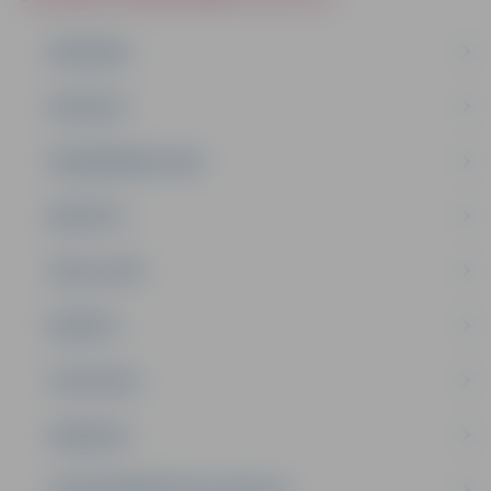
PAR MUMS
KONTAKTI
PIEŅEMŠANAS LAIKI
REKVIZĪTI
VIEGLI LASĪT
BUDŽETS
STATISTIKA
VAKANCES
LĪGUMI ĀRKĀRTĒJĀ SITUĀCIJĀ