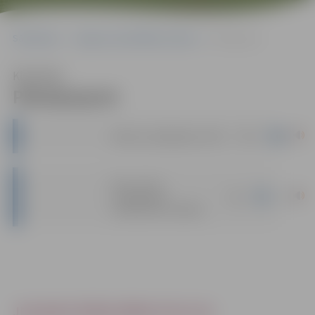
Sākumlapa
Jelgavas pašvaldības policija
Pakalpojumi
Klausīties
Pakalpojumi
|
docx
Maksas_pakalpojumi_2023
Nr.3_11_Par
|
doc
medicīniskās
atskurbtuves darbību
JELGAVAS PAŠVALDĪBAS POLICIJA