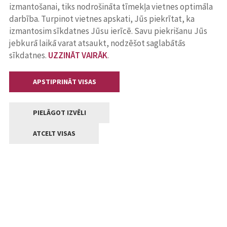
izmantošanai, tiks nodrošināta tīmekļa vietnes optimāla
darbība. Turpinot vietnes apskati, Jūs piekrītat, ka
izmantosim sīkdatnes Jūsu ierīcē. Savu piekrišanu Jūs
jebkurā laikā varat atsaukt, nodzēšot saglabātās
sīkdatnes.
UZZINĀT VAIRĀK
.
APSTIPRINĀT VISAS
PIELĀGOT IZVĒLI
ATCELT VISAS