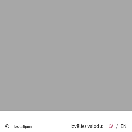
Izvēlies valodu:
LV
EN
Iestatījumi