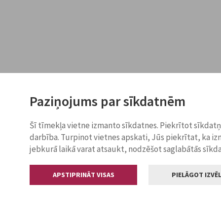
Paziņojums par sīkdatnēm
Šī tīmekļa vietne izmanto sīkdatnes. Piekrītot sīkdat
darbība. Turpinot vietnes apskati, Jūs piekrītat, ka i
jebkurā laikā varat atsaukt, nodzēšot saglabātās sīkd
APSTIPRINĀT VISAS
PIELĀGOT IZVĒL