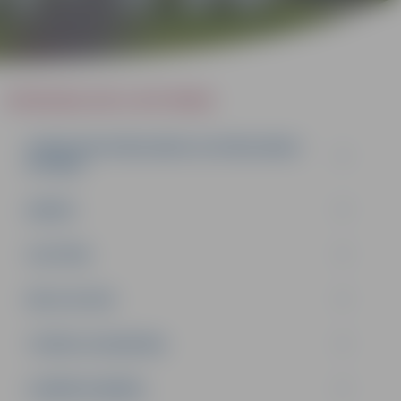
PERSONAS DATU APSTRĀDE
IESNIEGUMI PAŠVALDĪBAI VAI PAŠVALDĪBAS
IESTĀDEI
ĢIMENE
IZGLĪTĪBA
MĀJA UN VIDE
TIESĪBU AIZSARDZĪBA
UZŅĒMĒJDARBĪBA