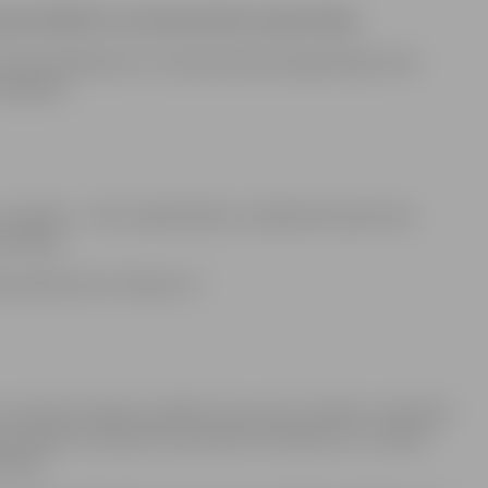
rpus ES/EEZ) vai starptautisku organizāciju
ai EEZ dalībvalsts vai starptautiskai organizācijai. Dati
 mērķiem.
onu reģistrs – datu reģistrēšana un pārbaude (personas
s adrese.
s platformas “lemejs.lv”).
 ar pamatotu lūgumu piekļūt Jūsu personu datiem, veikt datu
s gadījumos lūgt datu apstrādes ierobežošanu vai iebilst
strāde.