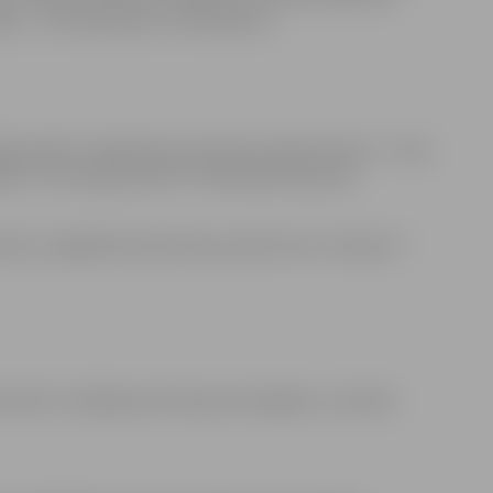
ciju – internetbanku vai eParakstu).
lā pārvalde” Sabiedrisko attiecību departaments – datu
ādes “Centrālā pārvalde” Pašvaldības īpašumu
ēram, digitālās koplemšanas platformas “lemejs.lv”
k dzēsti 2 nedēļas pēc balsojuma beigām, rezultātu