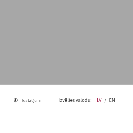
Izvēlies valodu:
LV
EN
Iestatījumi