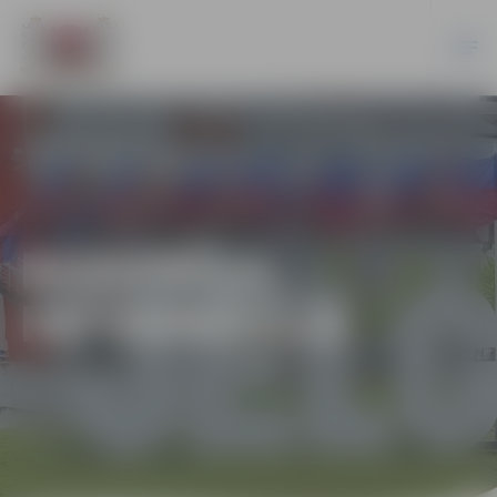
NODERĪGA
INFORMĀCIJA