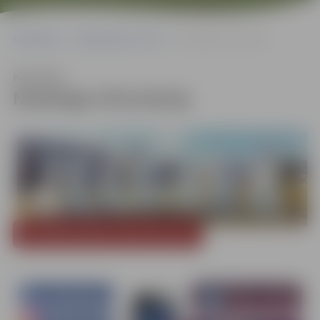
Sākumlapa
Sabiedriskais centrs
Noderīga informācija
Klausīties
Noderīga informācija