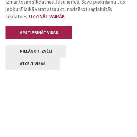
izmantosim sīkdatnes Jūsu ierīcē. Savu piekrišanu Jūs
jebkurā laikā varat atsaukt, nodzēšot saglabātās
sīkdatnes.
UZZINĀT VAIRĀK
.
APSTIPRINĀT VISAS
PIELĀGOT IZVĒLI
ATCELT VISAS
Kontakti
Jelgavas valstpilsētas pašvaldība