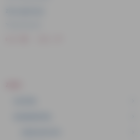
Ziņu sagatavoja
"Pilsētsaimniecība"
Drukāt
Dalīties
ZIŅAS
IZGLĪTĪBA
NODARBINĀTĪBA
DOMES DEPUTĀTI