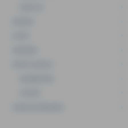
KOMITEJAS
PASĀKUMI
PILSĒTA
SABIEDRĪBA
PRIVĀTS: KONTAKTI
NODARBINĀTĪBA
IZGLĪTĪBA
SAZINIES AR PAŠVALDĪBU