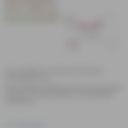
Darbu uzsākšanas un veikšanas laiks atkarīgs no
tehnoloģiskā procesa.
Darbu izpildītājs, atbildīgais par satiksmes organizāciju ir
SIA “KVĒLE”, bet darbu pasūtītājs – akciju sabiedrība
“Sadales tīkls”.
Foto: "Pilsētsaimniecība"