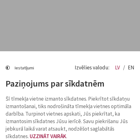
Izvēlies valodu:
LV
EN
Iestatījumi
Paziņojums par sīkdatnēm
Šī tīmekļa vietne izmanto sīkdatnes. Piekrītot sīkdatņu
izmantošanai, tiks nodrošināta tīmekļa vietnes optimāla
darbība. Turpinot vietnes apskati, Jūs piekrītat, ka
izmantosim sīkdatnes Jūsu ierīcē. Savu piekrišanu Jūs
jebkurā laikā varat atsaukt, nodzēšot saglabātās
sīkdatnes.
UZZINĀT VAIRĀK
.