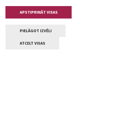
APSTIPRINĀT VISAS
PIELĀGOT IZVĒLI
ATCELT VISAS
Kontakti
Jelgavas valstpilsētas pašvaldība
Lielā iela 11, Jelgava, LV-3001
+371 63005522