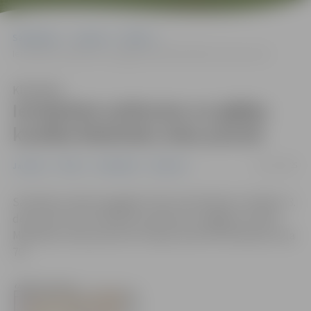
Sākumlapa
Jaunumi
Pilsēta
Ierobežota satiksmes un gājēju kustība Mednieku ielas posmā
Klausīties
Ierobežota satiksmes un gājēju
kustība Mednieku ielas posmā
02/12/2025
Jaunumi
Pilsēta
Sabiedrība
Satiksme
Saistībā ar elektroapgādes tīklu būvdarbiem trešdien, 3.
decembrī, būs ierobežota satiksme un gājēju kustība
Mednieku ielas posmā no Viskaļu ielas līdz Mednieku iela
70.