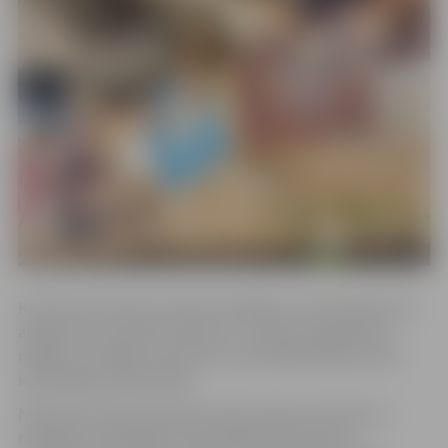
Kopumā nometnes notiks 10 nedēļas no 10. jūnija līdz 23.
augustam no pulksten 8 līdz 17, izņemot Līgosvētku
nedēļu. Ik nedēļu nometnē uzņem 80 dalībniekus pēc
iepriekšējas reģistrācijas.
Nometnes tiek īstenotas daudzpusīgi ar aktīvām un
radošām nodarbībām. Rīta cēlienā norisinās trīs