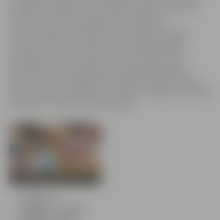
praktizē tās, pašiem radot mākslas darbus, kā arī caur
uzdevumiem attīsta radošumu un estētisko
uztveri. Savukārt, STEM jomas tehniskās jaunrades
nometnē “Lidot” bērni iepazīst un apgūst dažādas
tehniskās jaunrades jomas tehnikas, veidojot savu
lidmašīnu no koka, aprīkojot to ar gaismas diodēm,
konstruē lidostas fragmentus dažādās tehnikās. Katru
dienu nometnes dalībnieki “Jundas” pedagogu pavadībā
piedalās trīs tematiskās nodarbībās.
15 bildes
“Jundā” un
“Lediņos” vasaras
brīvlaiku pavada