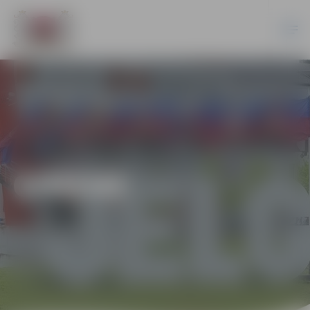
ĢIMENE