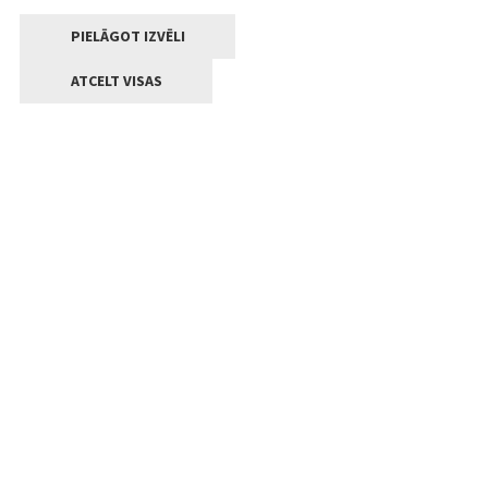
PIELĀGOT IZVĒLI
ATCELT VISAS
Kontakti
Jelgavas valstpilsētas pašvaldība
Lielā iela 11, Jelgava, LV-3001
+371 63005522
pasts@jelgava.lv