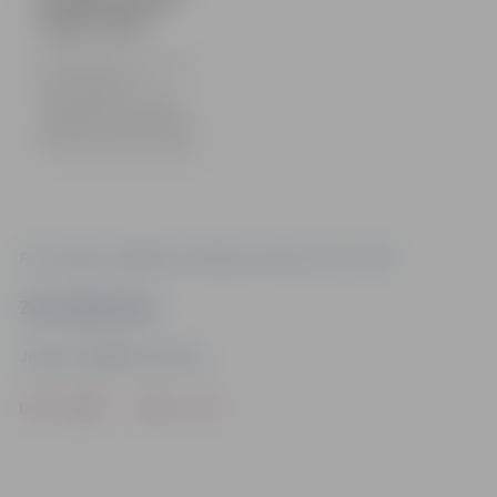
radoši | 2024
Šonedēļ sākušās Jaunrades
nama “Junda” un
struktūrvienības “Lediņi”
organizētās vasaras dienas
nometnes “Iekāp vasarā!” 7
līdz 11 gadus veciem bērniem.
Foto: Jelgavas izglītības pārvalde, jaunrades nams “Junda”
Ziņu sagatavoja
Jelgavas Izglītības pārvalde
Drukāt
Dalīties