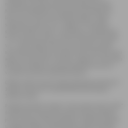
nodarbības, bet pēcpusdienā sportiskās aktivitātes.
Nometnes dalībnieki ne tikai pavada lietderīgi brīvo
laiku, bet arī attīsta komunikācijas spējas un spēju
sadarboties vienam ar otru. Jelgavas 4. vidusskolas
skolniece Beāte “Lediņu” nometnēs jau ir piedalījusies:
“Šī nav mana pirmā reize nometnē. Nometnē man patīk
viss – veidot radošos darbus, bet visvairāk man patīk
sportiskās aktivitātes, jo sevišķi tautas bumba. Šeit esmu
ieguvusi arī draudzeni”. Savukārt, Jelgavas 5. vidusskolas
skolniece Vladislava nometnē piedalās pirmo reizi un
visvairāk viņai patīk nodarbības baseinā.
Dalības maksa nometnē Jelgavā deklarētiem bērniem ir
16,80 eiro dienā, bet citā pašvaldībā deklarētajiem –
33,60 eiro dienā.
Paralēli nometnēm “Lediņos” arī jaunrades namā “Junda”
šonedēļ tiek īstenotās divas dienas nometnes. Mākslas
jomas nometnes “Dabas pieskāriens” dalībnieki iepazīst
un apgūst dažādas vizuāli plastiskās mākslas tehnikas,