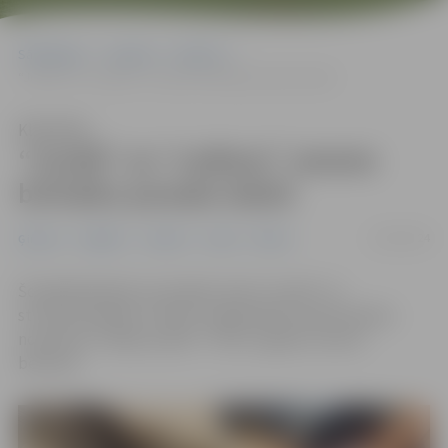
Sākumlapa
Jaunumi
Ģimene
“Jundā” un “Lediņos” vasaras brīvlaiku pavada radoši
Klausīties
“Jundā” un “Lediņos” vasaras
brīvlaiku pavada radoši
13/06/2024
Ģimene
Izglītība
Jaunieši
Junda
Pilsēta
Šonedēļ sākušās Jaunrades nama “Junda” un
struktūrvienības “Lediņi” organizētās vasaras dienas
nometnes “Iekāp vasarā!” 7 līdz 11 gadus veciem
bērniem.