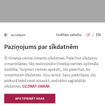
Izvēlies valodu:
LV
EN
Iestatījumi
Paziņojums par sīkdatnēm
Šī tīmekļa vietne izmanto sīkdatnes. Piekrītot sīkdatņu
izmantošanai, tiks nodrošināta tīmekļa vietnes optimāla
darbība. Turpinot vietnes apskati, Jūs piekrītat, ka
izmantosim sīkdatnes Jūsu ierīcē. Savu piekrišanu Jūs
jebkurā laikā varat atsaukt, nodzēšot saglabātās
sīkdatnes.
UZZINĀT VAIRĀK
.
APSTIPRINĀT VISAS