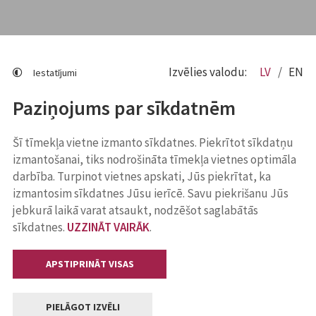
Izvēlies valodu:
LV
EN
Iestatījumi
Paziņojums par sīkdatnēm
Šī tīmekļa vietne izmanto sīkdatnes. Piekrītot sīkdatņu
izmantošanai, tiks nodrošināta tīmekļa vietnes optimāla
darbība. Turpinot vietnes apskati, Jūs piekrītat, ka
izmantosim sīkdatnes Jūsu ierīcē. Savu piekrišanu Jūs
jebkurā laikā varat atsaukt, nodzēšot saglabātās
sīkdatnes.
UZZINĀT VAIRĀK
.
APSTIPRINĀT VISAS
PIELĀGOT IZVĒLI