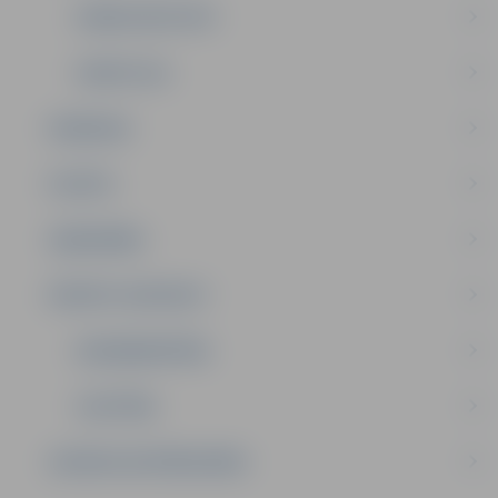
DOMES DEPUTĀTI
KOMITEJAS
PASĀKUMI
PILSĒTA
SABIEDRĪBA
PRIVĀTS: KONTAKTI
NODARBINĀTĪBA
IZGLĪTĪBA
SAZINIES AR PAŠVALDĪBU