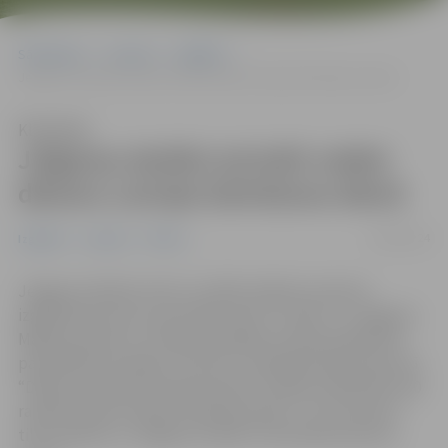
Sākumlapa
Jaunumi
Izglītība
Jelgavas skolēni aicināti veidot dāvanu Latvijai dzimšanas dienā
Klausīties
Jelgavas skolēni aicināti veidot
dāvanu Latvijai dzimšanas dienā
19/09/2024
Izglītība
Jaunumi
Pilsēta
Jelgavas pilsētas skolu vizuālās mākslas interešu
izglītības pulciņu, jaunrades nama “Junda” un Jelgavas
Mākslas skolas 4.–9. klašu audzēkņi aicināti piedalīties
pašvaldības iestādes “Kultūra” rīkotajā akcijā-konkursā
“Dāvana Latvijai dzimšanas dienā”. Žūrijas izvēlēti 80–100
radošie darbi Latvijas dzimšanas dienā – 18. novembrī –
tiks projicēti uz Jelgavas Svētās Trīsvienības baznīca