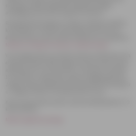
skolotāja. Zīmējumi jāiesniedz izglītības iestādes
atbildīgajai personai līdz šī gada 10. oktobrim.
Radošajā darbā iespējamas vairākas zīmēšanas tehnikas,
kā arī jāievēro, lai netiktu pārsniegtas baznīcas torņa
ēkas kontūras. Ar pilnu konkursa nolikumu var iepazīties
Nolikums-Zīmējumu konkurss- Dāvana Latvijai
.
Visi iesniegtie darbi, kas atbilst konkursa nolikumam, tiks
eksponēti īpašā izstādē Jelgavas kultūras namā, kas būs
aplūkojama no 6. novembra līdz 1. decembrim. Savukārt
18. novembrī, Latvijas valsts svētku svinīgajā pasākumā
Jelgavā, žūrijas izvēlēti 80–100 radošie darbi tiks projicēti
uz Jelgavas Svētās Trīsvienības baznīca torņa.
Konkursā paredzēts iesaistīt vairāk nekā 400 pilsētas 4.–9.
klašu skolēnus.
Maketa sagataves paraugs