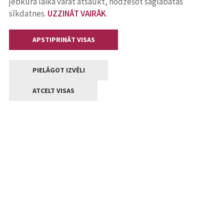
jebkurā laikā varat atsaukt, nodzēšot saglabātās
sīkdatnes.
UZZINĀT VAIRĀK
.
APSTIPRINĀT VISAS
PIELĀGOT IZVĒLI
ATCELT VISAS
Kontakti
Jelgavas valstpilsētas pašvaldība
Lielā iela 11, Jelgava, LV-3001