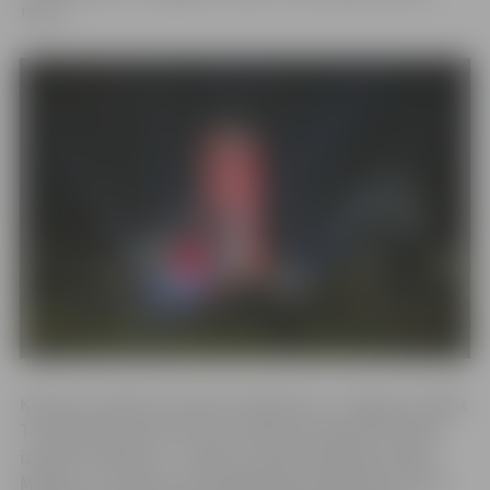
torņa.
Konkursa nolikums paredz skolēniem uz Jelgavas Svētās
Trīsvienības baznīcas torņa maketa A2 papīra formātā
izveidot zīmējumu – dāvanu Latvijai dzimšanas dienā.
Maketus var saņemt savā izglītības iestādē pie pulciņa