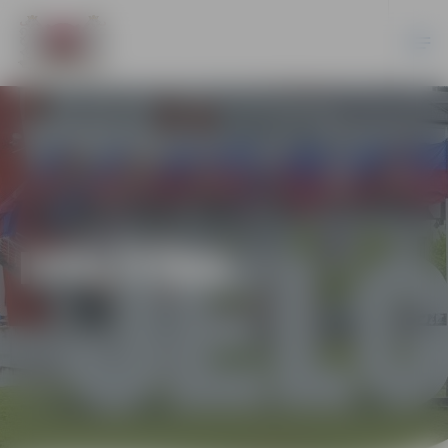
IZGLĪTĪBA