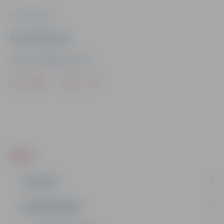
Foto: Jelgava.lv
Ziņu sagatavoja
Jelgavas Izglītības pārvalde
Drukāt
Dalīties
ZIŅAS
IZGLĪTĪBA
NODARBINĀTĪBA