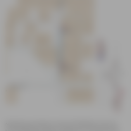
Minētajā posmā darbus veiks SIA “MCB Būve” pēc SIA