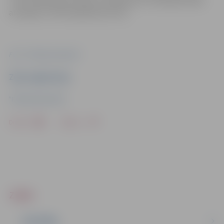
“Tet” pasūtījuma. Darbu uzsākšanas un veikšanas laiks
atkarīgs no tehnoloģiskā procesa.
Foto: "Pilsētsaimniecība"
Ziņu sagatavoja
"Pilsētsaimniecība"
Drukāt
Dalīties
ZIŅAS
IZGLĪTĪBA