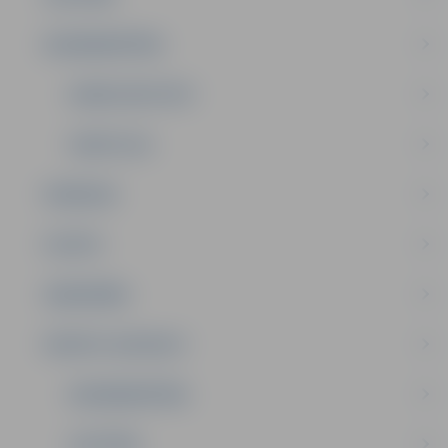
NODARBINĀTĪBA
DOMES DEPUTĀTI
KOMITEJAS
PASĀKUMI
PILSĒTA
SABIEDRĪBA
PRIVĀTS: KONTAKTI
NODARBINĀTĪBA
IZGLĪTĪBA