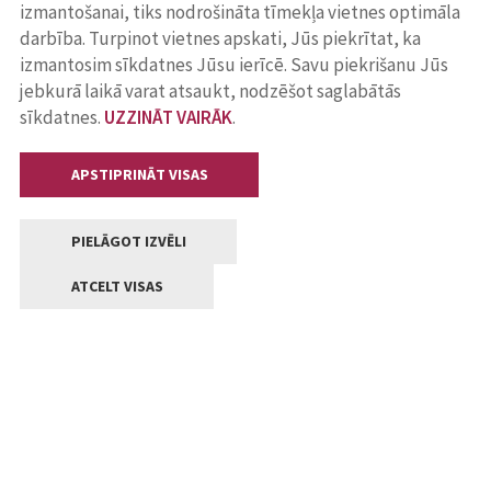
izmantošanai, tiks nodrošināta tīmekļa vietnes optimāla
darbība. Turpinot vietnes apskati, Jūs piekrītat, ka
izmantosim sīkdatnes Jūsu ierīcē. Savu piekrišanu Jūs
jebkurā laikā varat atsaukt, nodzēšot saglabātās
sīkdatnes.
UZZINĀT VAIRĀK
.
APSTIPRINĀT VISAS
PIELĀGOT IZVĒLI
ATCELT VISAS