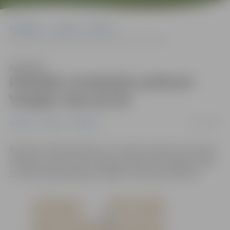
Sākumlapa
Jaunumi
Pilsēta
Piektdien ierobežota satiksme Vangaļu ceļa posmā
Klausīties
Piektdien ierobežota satiksme
Vangaļu ceļa posmā
23/05/2025
Jaunumi
Pilsēta
Satiksme
Būvdarbu laikā piektdien, 23. maijā, ierobežota satiksme
Vangaļu ceļa posmā no Vangaļu ceļa 5 līdz Vangaļu ceļam
11, informē pašvaldības iestāde “Pilsētsaimniecība”.