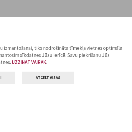
ņu izmantošanai, tiks nodrošināta tīmekļa vietnes optimāla
zmantosim sīkdatnes Jūsu ierīcē. Savu piekrišanu Jūs
atnes.
UZZINĀT VAIRĀK
.
I
ATCELT VISAS
Klientu apkalpošana
ilsētas pašvaldība
Darba laiks