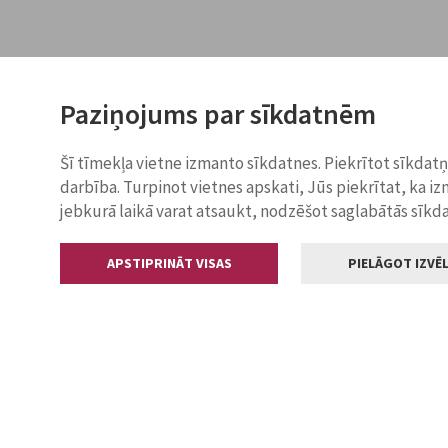
Paziņojums par sīkdatnēm
Šī tīmekļa vietne izmanto sīkdatnes. Piekrītot sīkdat
darbība. Turpinot vietnes apskati, Jūs piekrītat, ka i
jebkurā laikā varat atsaukt, nodzēšot saglabātās sīkd
APSTIPRINĀT VISAS
PIELĀGOT IZVĒL
Kontakti
Jelgavas valstp