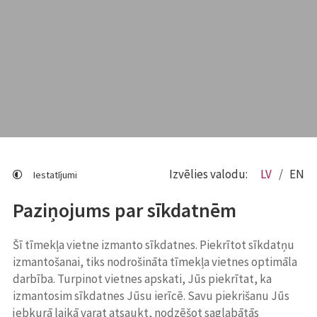
Izvēlies valodu:
LV
EN
Iestatījumi
Paziņojums par sīkdatnēm
Šī tīmekļa vietne izmanto sīkdatnes. Piekrītot sīkdatņu
izmantošanai, tiks nodrošināta tīmekļa vietnes optimāla
darbība. Turpinot vietnes apskati, Jūs piekrītat, ka
izmantosim sīkdatnes Jūsu ierīcē. Savu piekrišanu Jūs
jebkurā laikā varat atsaukt, nodzēšot saglabātās