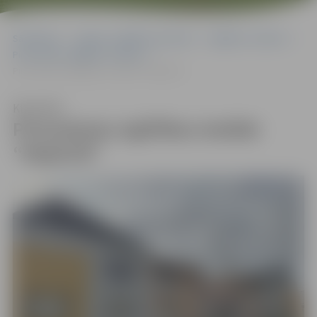
Sākumlapa
Jelgavas izglītības pārvalde
Izglītības iestādes
Pirmsskolas izglītības iestādes
Pirmsskolas izglītības iestāde “Kāpēcīši”
Klausīties
Pirmsskolas izglītības iestāde
“Kāpēcīši”