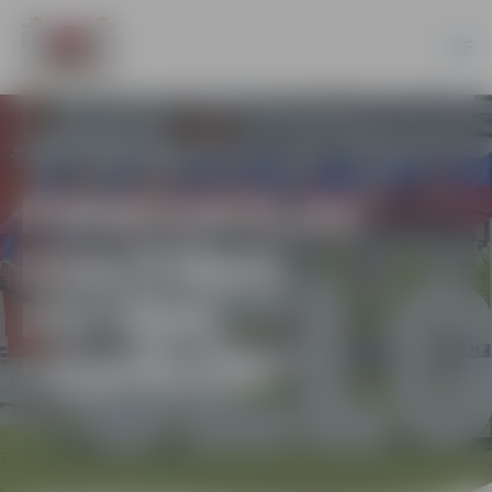
PIRMSSKOLAS
IZGLĪTĪBAS
IESTĀDE
“KĀPĒCĪŠI”