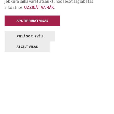
jebkurā laikā varat atsaukt, nodzēšot saglabātās
sīkdatnes.
UZZINĀT VAIRĀK
.
APSTIPRINĀT VISAS
PIELĀGOT IZVĒLI
ATCELT VISAS
Kontakti
Jelgavas valstpilsētas pašvaldība
Lielā iela 11, Jelgava, LV-3001