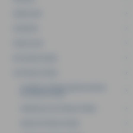
DARBA PLĀNS
DOKUMENTI
PAKALPOJUMI
METODISKAIS DARBS
IZGLĪTĪBAS IESTĀDES
INTEREŠU UN PROFESIONĀLĀS IEVIRZES
IZGLĪTĪBAS IESTĀDES
PIRMSSKOLAS IZGLĪTĪBAS IESTĀDES
PAMATIZGLĪTĪBAS IESTĀDES