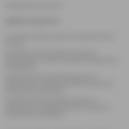
266 izglītojamie (12 grupas)
Izglītības programmas
Pirmsskolas izglītības programma (programmas kods
01011111)
Speciālās pirmsskolas izglītības programma
izglītojamajiem ar valodas traucējumiem (programmas
kods 01015511)
Speciālās pirmsskolas izglītības programma
izglītojamajiem ar jauktiem attīstības traucējumiem
(programmas kods 01015611)
Speciālās pirmsskolas izglītības programma
izglītojamajiem ar garīgās attīstības traucējumiem
(programmas kods 01015811 )