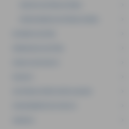
VIDĒJĀS IZGLĪTĪBAS IESTĀDES
PROFESIONĀLĀS IZGLĪTĪBAS IESTĀDES
INTEREŠU IZGLĪTĪBA
PIRMSSKOLAS IZGLĪTĪBA
ATBALSTA SPECIĀLISTI
PROJEKTI
IZGLĪTĪBAS IESTĀŽU SPORTA LAUKUMI
LĪGUMI ĀRKĀRTĒJĀ SITUĀCIJĀ
VAKANCES