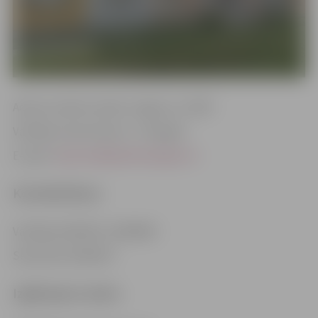
Adrese: Ganību iela 66, Jelgava, LV-3007
Vadītāja: Sanita Viļuma – Štengele
E-pasts:
kapecisi@izglitiba.jelgava.lv
Kontakttālruņi
Vadītāja: 63022872, 26305690
Sekretāre: 63022873
Izglītojamo skaits