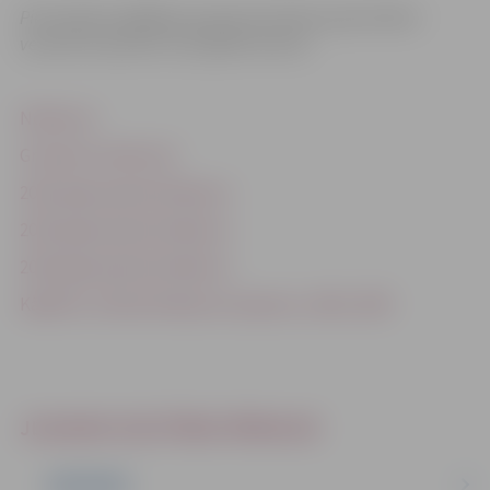
Pirmsskolas izglītības programmā tiek uzņemti bērni
vecumā no pusotra (1,5) gada vecuma.
Nolikums
Grozījumi nolikumā
2022. gada pašnovērtējums
2023. gada pašnovērtējums
2024. gada pašnovērtējums
Kāpēcīši_Pašnovērtējuma ziņojums_2024_2025
JELGAVAS IZGLĪTĪBAS PĀRVALDE
PAR MUMS