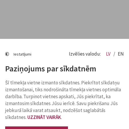
Izvēlies valodu:
LV
EN
Iestatījumi
Paziņojums par sīkdatnēm
Šī tīmekļa vietne izmanto sīkdatnes. Piekrītot sīkdatņu
izmantošanai, tiks nodrošināta tīmekļa vietnes optimāla
darbība. Turpinot vietnes apskati, Jūs piekrītat, ka
izmantosim sīkdatnes Jūsu ierīcē. Savu piekrišanu Jūs
jebkurā laikā varat atsaukt, nodzēšot saglabātās
sīkdatnes.
UZZINĀT VAIRĀK
.