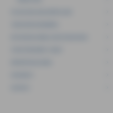
PULCIŅI 2025./2026. MĀCĪBU GADĀ
TEMATISKĀS NODARBĪBAS
METODISKAIS DARBS, KURSI PEDAGOGIEM
STRUKTŪRVIENĪBA “LEDIŅI”
BRĪVPRĀTĪGAIS DARBS
DOKUMENTI
KONTAKTI