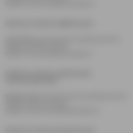
E-pasts:
maris.kalnins@izglitiba.jelgava.lv
Direktores vietniece izglītības jomā
Linda Valtere
(pieņemšana pēc iepriekšēja pieraksta)
Tālrunis:
63022168, 63022166
E-pasts:
linda.spalva@izglitiba.jelgava.lv
Direktores vietniece administratīvi
saimnieciskajā darbā
Nadežda Lukina
(pieņemšana pēc iepriekšēja pieraksta)
Tālrunis:
63022162, 63022166
E-pasts:
nadezda.lukina@izglitiba.jelgava.lv
Direktores vietniece jaunatnes jomā