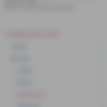
Tālrunis:
26448086
E-pasts:
rita.ragovska@izglitiba.jelgava.lv
JAUNRADES NAMS “JUNDA”
JAUNUMI
PAR JUNDU
JUNDIEŠI
VĒSTURE
ADMINISTRĀCIJA
DARBA PLĀNS