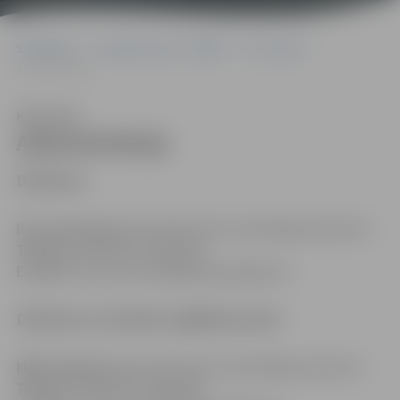
Sākumlapa
Jaunrades nams “JUNDA”
Par Jundu
Administrācija
Klausīties
Administrācija
Direktore
Ilze Jaunzeme
(pieņemšana pēc iepriekšēja pieraksta)
Tālrunis:
63022161, 63022166
E-pasts:
ilze.jaunzeme@izglitiba.jelgava.lv
Direktores vietnieks izglītības jomā
Māris Kalniņš
(pieņemšana pēc iepriekšēja pieraksta)
Tālrunis:
63022167, 63022166