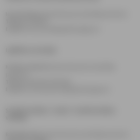
Ieva Zavinska
(pieņemšana pēc iepriekšēja pieraksta)
Tālrunis:
63005410
E-pasts:
ieva.zavinska@izglitiba.jelgava.lv
Izglītības metodiķe
Kristīne Jankeviča
(pieņemšana pēc iepriekšēja
pieraksta)
Tālrunis:
63022169, 63022166
E-pasts:
kristine.jankevica@izglitiba.jelgava.lv
Struktūrvienības “Lediņi” struktūrvienības
vadītāja
Rita Ragovska
(pieņemšana pēc iepriekšēja pieraksta)