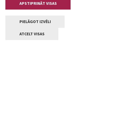
APSTIPRINĀT VISAS
PIELĀGOT IZVĒLI
ATCELT VISAS
Kontakti
Jelgavas valstpilsētas pašvaldība
Lielā iela 11, Jelgava, LV-3001
+371 63005522
pasts@jelgava.lv