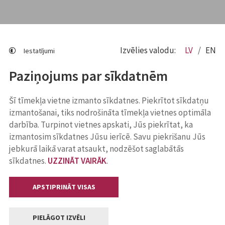
Izvēlies valodu:
LV
EN
Iestatījumi
Paziņojums par sīkdatnēm
Šī tīmekļa vietne izmanto sīkdatnes. Piekrītot sīkdatņu
izmantošanai, tiks nodrošināta tīmekļa vietnes optimāla
darbība. Turpinot vietnes apskati, Jūs piekrītat, ka
izmantosim sīkdatnes Jūsu ierīcē. Savu piekrišanu Jūs
jebkurā laikā varat atsaukt, nodzēšot saglabātās
sīkdatnes.
UZZINĀT VAIRĀK
.
APSTIPRINĀT VISAS
PIELĀGOT IZVĒLI