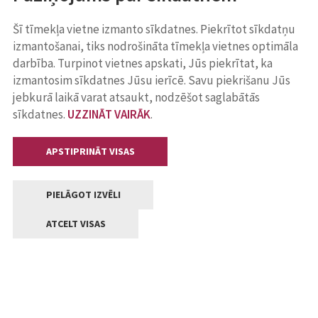
Šī tīmekļa vietne izmanto sīkdatnes. Piekrītot sīkdatņu
izmantošanai, tiks nodrošināta tīmekļa vietnes optimāla
darbība. Turpinot vietnes apskati, Jūs piekrītat, ka
izmantosim sīkdatnes Jūsu ierīcē. Savu piekrišanu Jūs
jebkurā laikā varat atsaukt, nodzēšot saglabātās
sīkdatnes.
UZZINĀT VAIRĀK
.
APSTIPRINĀT VISAS
PIELĀGOT IZVĒLI
ATCELT VISAS