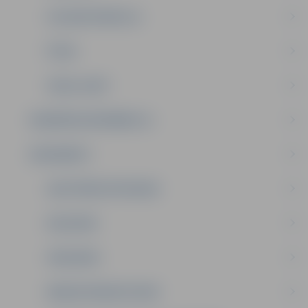
ISO SERTIFIKĀCIJA
ĒTIKA
VIEGLI LASĪT
NODERĪGA INFORMĀCIJA
DOKUMENTI
SAISTOŠIE NOTEIKUMI
NOLIKUMI
VEIDLAPAS
MAKSAS PAKALPOJUMI