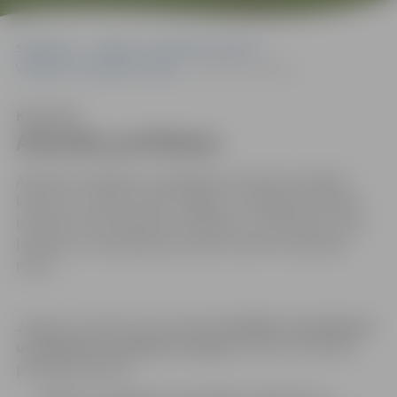
Sākumlapa
Jelgavas sociālo lietu pārvalde
Veselības veicināšanas nodaļa
Atkarību profilakse
Klausīties
Atkarību profilakse
Atkarību profilakse ir pierādījumos balstītu darbību
kopums, ar mērķi novērst legālo un nelegālo atkarības
izraisošo vielu lietošanas uzsākšanu un mazināt ar vielu
lietošanu un atkarības procesiem saistītos atkarības
riskus.
Jelgavas sociālo lietu pārvaldes
Veselības veicināšanas
un atkarību profilakses nodaļas
uzdevumi atkarību
profilakses jomā ir: