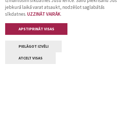
izmantosim sīkdatnes Jūsu ierīcē. Savu piekrišanu Jūs
jebkurā laikā varat atsaukt, nodzēšot saglabātās
sīkdatnes.
UZZINĀT VAIRĀK
.
APSTIPRINĀT VISAS
PIELĀGOT IZVĒLI
ATCELT VISAS
Kontakti
Jelgavas valstpilsētas pašvaldība