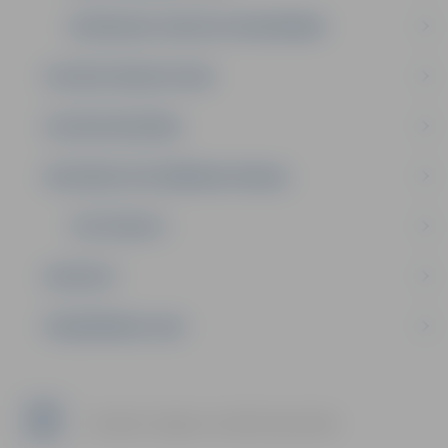
IEPIRKUMU LĪGUMI UN VIENOŠANĀS
SOCIĀLIE PAKALPOJUMI
SOCIĀLĀ PALĪDZĪBA
VESELĪBAS VEICINĀŠANAS NODAĻA
TESTPUNKTS
KONTAKTI
PIEŅEMŠANAS LAIKI
Facebook: Jelgavas sociālo lietu pārvalde