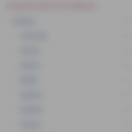
JELGAVAS SOCIĀLO LIETU PĀRVALDE
PAR MUMS
STRUKTŪRA
VĒSTURE
BUDŽETS
ĪPAŠUMI
VAKANCES
KONKURSI
PROJEKTI