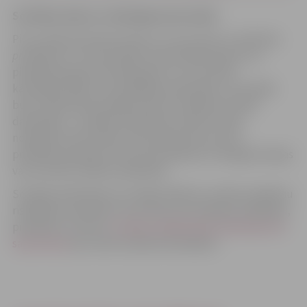
Sociālais darbs ar atkarīgam personām
Pie
sociālā darbinieka darbam ar personām ar atkarības
problēmām
uz konsultāciju potenciālais klients var
pieteikties gan
brīvprātīgi
, gan to var nozīmēt
kā
obligātu
kāds cits problēmas pieteicējs. Lai arī kāds
būtu ceļš kā potenciālais klients nonāk pie sociālā
darbinieka – sociālais darbinieks primāri cenšas
noskaidrot kā situāciju redz pati persona, kas ir
problēmsituācijas ar kuram tā saskaras un kopīgi vienojas
vai un kā tiks veidota sadarbība.
Sociālais darbinieks var sniegt atbalstu sociālu problēmu
risināšanai, piesaistīt citus resursus situācijas risināšanai,
piemēram, novirzīt
sociālās rehabilitācijas pakalpojuma
saņemšanai
par valsts budžeta līdzekļiem.