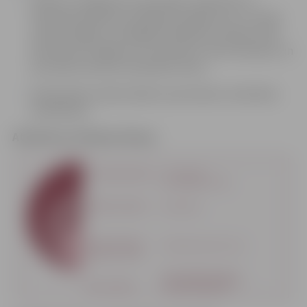
Plānot un organizēt universālās, selektīvās un
indicētās atkarību profilakses pasākumus, ar mērķi
novērst legālo un nelegālo atkarības izraisošo vielu
lietošanas uzsākšanu un mazināt ar vielu lietošanu un
procesiem saistītos atkarības riskus.
Nodrošināt sociālo atbalstu personām ar atkarības
problēmām.
Atkarību profilakses līmeņi