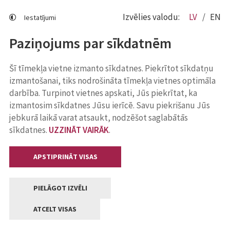
Izvēlies valodu:
LV
EN
Iestatījumi
Paziņojums par sīkdatnēm
Šī tīmekļa vietne izmanto sīkdatnes. Piekrītot sīkdatņu
izmantošanai, tiks nodrošināta tīmekļa vietnes optimāla
darbība. Turpinot vietnes apskati, Jūs piekrītat, ka
izmantosim sīkdatnes Jūsu ierīcē. Savu piekrišanu Jūs
jebkurā laikā varat atsaukt, nodzēšot saglabātās
sīkdatnes.
UZZINĀT VAIRĀK
.
APSTIPRINĀT VISAS
PIELĀGOT IZVĒLI
ATCELT VISAS